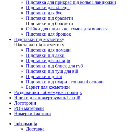
Підставка для прикрас під кольє і ланцюжки
Підставки для кілець.
Підставки для бус
Підставки під браслети
Підставки під браслети
Стійки для шпильок і гумок для волосся.
Підставки для брошок
Підставки під косметику
Підставки під косметику
Підставки для помади
Підставки під лаки
Підставки для олівців
Підставки під блиск для губ
Підставки під туш для вій
Підставки під тіні
Підставки під пудри і тональні основи
Баркет для косметики
Роздільники і обмежувачі полиць
Ящики для пожертвувань і акцій
Лототрони
POS матеріали
Номерки і жетони
Інформація
Доставка