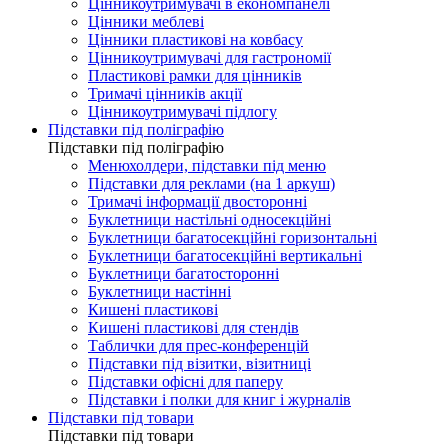
Цінникоутримувачі в економпанелі
Цінники меблеві
Цінники пластикові на ковбасу
Цінникоутримувачі для гастрономії
Пластикові рамки для цінників
Тримачі цінників акції
Цінникоутримувачі підлогу
Підставки під поліграфію
Підставки під поліграфію
Менюхолдери, підставки під меню
Підставки для реклами (на 1 аркуш)
Тримачі інформації двосторонні
Буклетници настільні односекційні
Буклетници багатосекційні горизонтальні
Буклетници багатосекційні вертикальні
Буклетници багатосторонні
Буклетници настінні
Кишені пластикові
Кишені пластикові для стендів
Таблички для прес-конференцій
Підставки під візитки, візитниці
Підставки офісні для паперу
Підставки і полки для книг і журналів
Підставки під товари
Підставки під товари