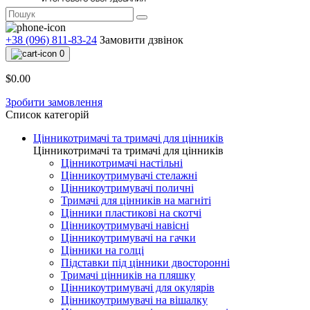
+38 (096) 811-83-24
Замовити дзвінок
0
$0.00
Зробити замовлення
Список категорій
Цінникотримачі та тримачі для цінників
Цінникотримачі та тримачі для цінників
Цінникотримачі настільні
Цінникоутримувачі стелажні
Цінникоутримувачі поличні
Тримачі для цінників на магніті
Цінники пластикові на скотчі
Цінникоутримувачі навісні
Цінникоутримувачі на гачки
Цінники на голці
Підставки під цінники двосторонні
Тримачі цінників на пляшку
Цінникоутримувачі для окулярів
Цінникоутримувачі на вішалку