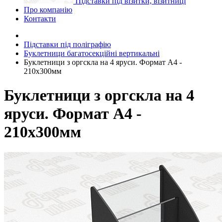
Підставки під візитки, візитниці
Про компанію
Контакти
Підставки під поліграфію
Буклетници багатосекційні вертикальні
Буклетници з оргскла на 4 яруси. Формат А4 -
210x300мм
Буклетници з оргскла на 4
яруси. Формат А4 -
210x300мм