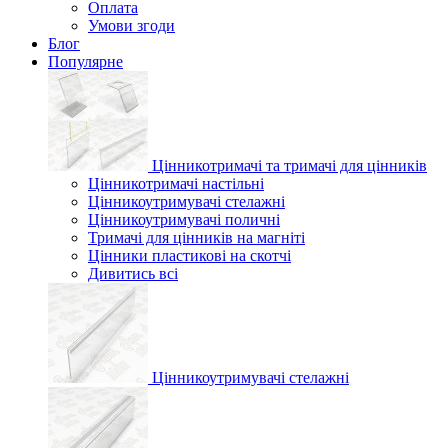
Оплата
Умови згоди
Блог
Популярне
Цінникотримачі та тримачі для цінників
Цінникотримачі настільні
Цінникоутримувачі стелажні
Цінникоутримувачі поличні
Тримачі для цінників на магніті
Цінники пластикові на скотчі
Дивитись всі
Цінникоутримувачі стелажні