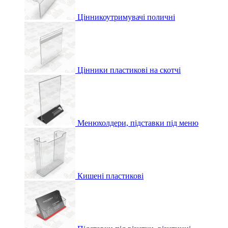
Цінникоутримувачі поличні
Цінники пластикові на скотчі
Менюхолдери, підставки під меню
Кишені пластикові