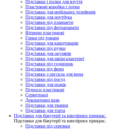
Підставки і полки для взуття
Пластикові коробки і лотки
Підставки для мобільних телефонів
Підставки для ноутбука
Підставки під планшети
Підставки під фотоапарати
Вітрини пластикові
Горки під товари
Підставки для канцтоварів
Підставки під ручки
Підставки для окулярів
Підставки для шкіргалантереї
Підставки під годинник
Підставки під фени
Підставки з оргскла для вина
Підставки під посуд
Підставки для ножів
Підноси пластикові
Серветниці
Декоративні вази
Підставки для тварин
Підставки для торта
Підставки для біжутерії та ювелірниx прикрас.
Підставки для біжутерії та ювелірниx прикрас.
Підставки під сережки