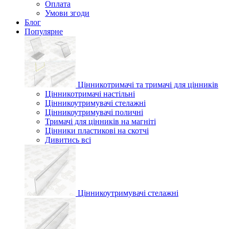
Оплата
Умови згоди
Блог
Популярне
Цінникотримачі та тримачі для цінників
Цінникотримачі настільні
Цінникоутримувачі стелажні
Цінникоутримувачі поличні
Тримачі для цінників на магніті
Цінники пластикові на скотчі
Дивитись всі
Цінникоутримувачі стелажні