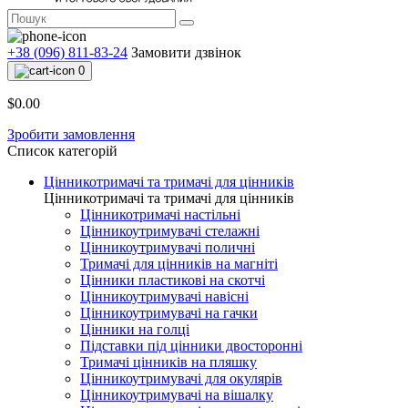
+38 (096) 811-83-24
Замовити дзвінок
0
$0.00
Зробити замовлення
Список категорій
Цінникотримачі та тримачі для цінників
Цінникотримачі та тримачі для цінників
Цінникотримачі настільні
Цінникоутримувачі стелажні
Цінникоутримувачі поличні
Тримачі для цінників на магніті
Цінники пластикові на скотчі
Цінникоутримувачі навісні
Цінникоутримувачі на гачки
Цінники на голці
Підставки під цінники двосторонні
Тримачі цінників на пляшку
Цінникоутримувачі для окулярів
Цінникоутримувачі на вішалку