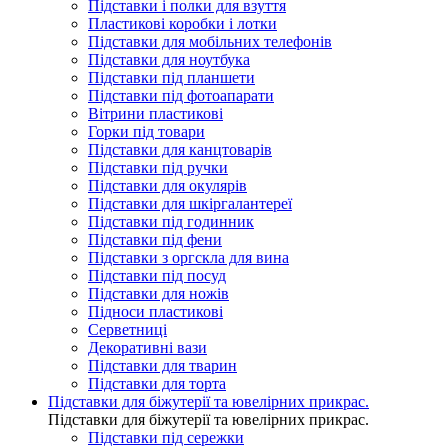
Підставки і полки для взуття
Пластикові коробки і лотки
Підставки для мобільних телефонів
Підставки для ноутбука
Підставки під планшети
Підставки під фотоапарати
Вітрини пластикові
Горки під товари
Підставки для канцтоварів
Підставки під ручки
Підставки для окулярів
Підставки для шкіргалантереї
Підставки під годинник
Підставки під фени
Підставки з оргскла для вина
Підставки під посуд
Підставки для ножів
Підноси пластикові
Серветниці
Декоративні вази
Підставки для тварин
Підставки для торта
Підставки для біжутерії та ювелірниx прикрас.
Підставки для біжутерії та ювелірниx прикрас.
Підставки під сережки