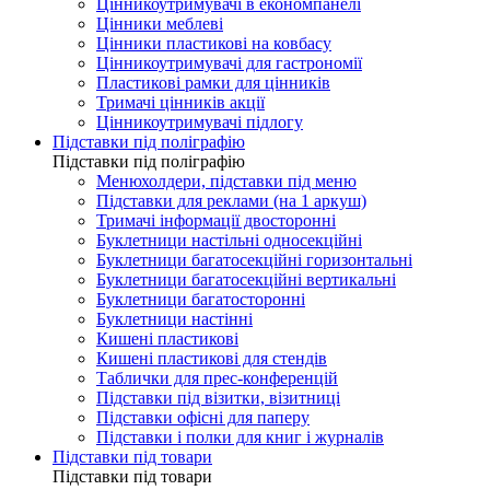
Цінникоутримувачі в економпанелі
Цінники меблеві
Цінники пластикові на ковбасу
Цінникоутримувачі для гастрономії
Пластикові рамки для цінників
Тримачі цінників акції
Цінникоутримувачі підлогу
Підставки під поліграфію
Підставки під поліграфію
Менюхолдери, підставки під меню
Підставки для реклами (на 1 аркуш)
Тримачі інформації двосторонні
Буклетници настільні односекційні
Буклетници багатосекційні горизонтальні
Буклетници багатосекційні вертикальні
Буклетници багатосторонні
Буклетници настінні
Кишені пластикові
Кишені пластикові для стендів
Таблички для прес-конференцій
Підставки під візитки, візитниці
Підставки офісні для паперу
Підставки і полки для книг і журналів
Підставки під товари
Підставки під товари