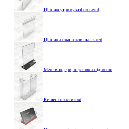
Цінникоутримувачі поличні
Цінники пластикові на скотчі
Менюхолдери, підставки під меню
Кишені пластикові