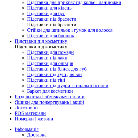
Підставка для прикрас під кольє і ланцюжки
Підставки для кілець.
Підставки для бус
Підставки під браслети
Підставки під браслети
Стійки для шпильок і гумок для волосся.
Підставки для брошок
Підставки під косметику
Підставки під косметику
Підставки для помади
Підставки під лаки
Підставки для олівців
Підставки під блиск для губ
Підставки під туш для вій
Підставки під тіні
Підставки під пудри і тональні основи
Баркет для косметики
Роздільники і обмежувачі полиць
Ящики для пожертвувань і акцій
Лототрони
POS матеріали
Номерки і жетони
Інформація
Доставка