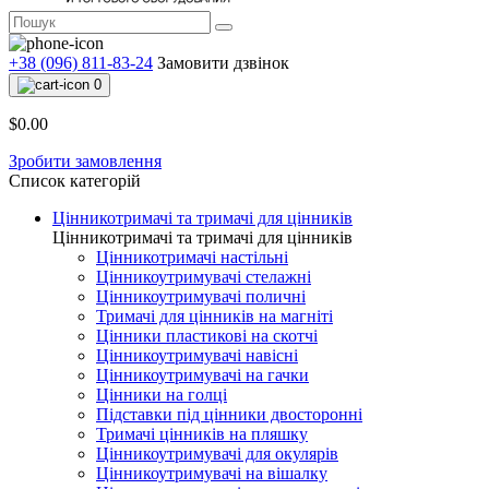
+38 (096) 811-83-24
Замовити дзвінок
0
$0.00
Зробити замовлення
Список категорій
Цінникотримачі та тримачі для цінників
Цінникотримачі та тримачі для цінників
Цінникотримачі настільні
Цінникоутримувачі стелажні
Цінникоутримувачі поличні
Тримачі для цінників на магніті
Цінники пластикові на скотчі
Цінникоутримувачі навісні
Цінникоутримувачі на гачки
Цінники на голці
Підставки під цінники двосторонні
Тримачі цінників на пляшку
Цінникоутримувачі для окулярів
Цінникоутримувачі на вішалку