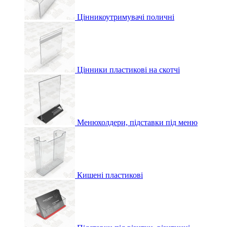
Цінникоутримувачі поличні
Цінники пластикові на скотчі
Менюхолдери, підставки під меню
Кишені пластикові