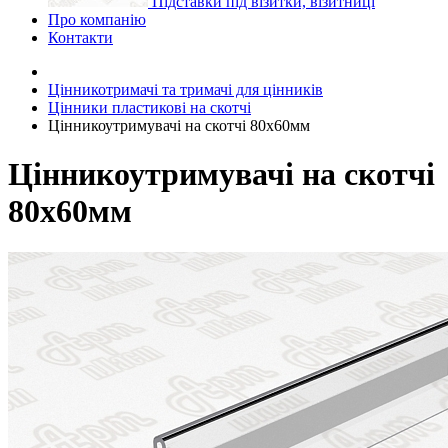
Підставки під візитки, візитниці
Про компанію
Контакти
Цінникотримачі та тримачі для цінників
Цінники пластикові на скотчі
Цінникоутримувачі на скотчі 80x60мм
Цінникоутримувачі на скотчі
80x60мм