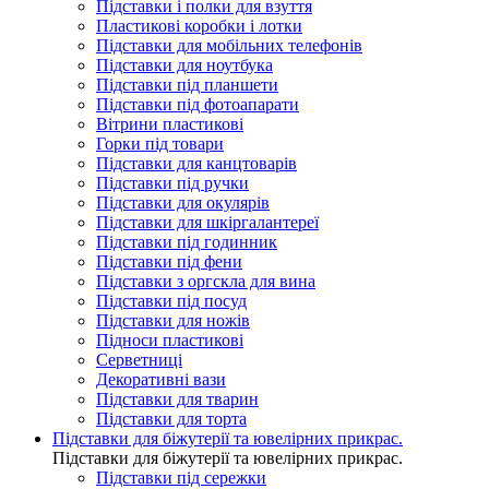
Підставки і полки для взуття
Пластикові коробки і лотки
Підставки для мобільних телефонів
Підставки для ноутбука
Підставки під планшети
Підставки під фотоапарати
Вітрини пластикові
Горки під товари
Підставки для канцтоварів
Підставки під ручки
Підставки для окулярів
Підставки для шкіргалантереї
Підставки під годинник
Підставки під фени
Підставки з оргскла для вина
Підставки під посуд
Підставки для ножів
Підноси пластикові
Серветниці
Декоративні вази
Підставки для тварин
Підставки для торта
Підставки для біжутерії та ювелірниx прикрас.
Підставки для біжутерії та ювелірниx прикрас.
Підставки під сережки