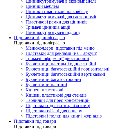
Цінникоутримувачі в економпанелі
Цінники меблеві
Цінники пластикові на ковбасу
Цінникоутримувачі для гастрономії
Пластикові рамки для цінників
Тримачі цінників акції
Цінникоутримувачі підлогу
Підставки під поліграфію
Підставки під поліграфію
Менюхолдери, підставки під меню
Підставки для реклами (на 1 аркуш)
Тримачі інформації двосторонні
Буклетници настільні односекційні
Буклетници багатосекційні горизонтальні
Буклетници багатосекційні вертикальні
Буклетници багатосторонні
Буклетници настінні
Кишені пластикові
Кишені пластикові для стендів
Таблички для прес-конференцій
Підставки під візитки, візитниці
Підставки офісні для паперу
Підставки і полки для книг і журналів
Підставки під товари
Підставки під товари