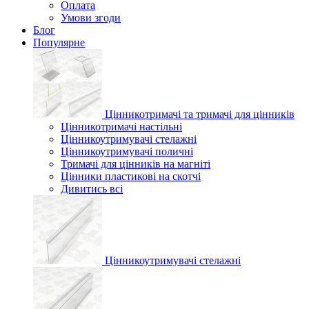
Оплата
Умови згоди
Блог
Популярне
Цінникотримачі та тримачі для цінників
Цінникотримачі настільні
Цінникоутримувачі стелажні
Цінникоутримувачі поличні
Тримачі для цінників на магніті
Цінники пластикові на скотчі
Дивитись всі
Цінникоутримувачі стелажні