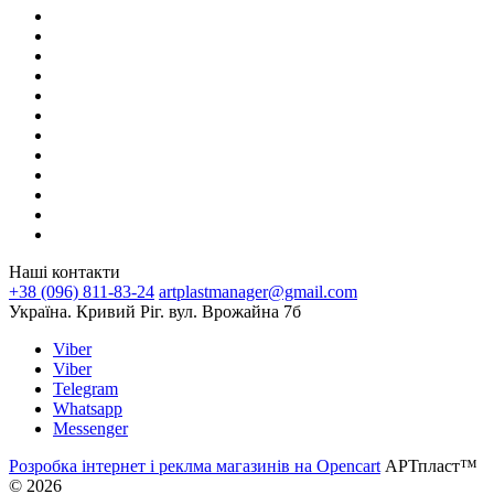
Наші контакти
+38 (096) 811-83-24
artplastmanager@gmail.com
Україна. Кривий Ріг. вул. Врожайна 7б
Viber
Viber
Telegram
Whatsapp
Messenger
Розробка інтернет і реклма магазинів на Opencart
АРТпласт™
© 2026