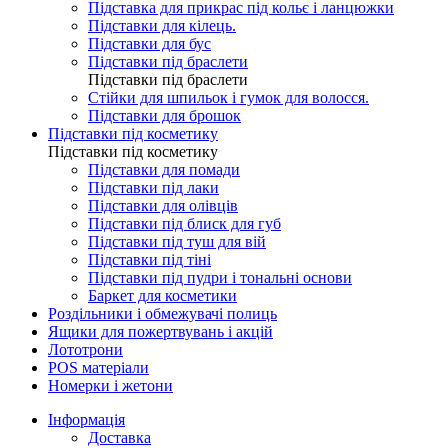
Підставка для прикрас під кольє і ланцюжки
Підставки для кілець.
Підставки для бус
Підставки під браслети
Підставки під браслети
Стійки для шпильок і гумок для волосся.
Підставки для брошок
Підставки під косметику
Підставки під косметику
Підставки для помади
Підставки під лаки
Підставки для олівців
Підставки під блиск для губ
Підставки під туш для вій
Підставки під тіні
Підставки під пудри і тональні основи
Баркет для косметики
Роздільники і обмежувачі полиць
Ящики для пожертвувань і акцій
Лототрони
POS матеріали
Номерки і жетони
Інформація
Доставка