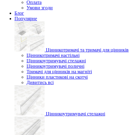
Оплата
Умови згоди
Блог
Популярне
Цінникотримачі та тримачі для цінників
Цінникотримачі настільні
Цінникоутримувачі стелажні
Цінникоутримувачі поличні
Тримачі для цінників на магніті
Цінники пластикові на скотчі
Дивитись всі
Цінникоутримувачі стелажні