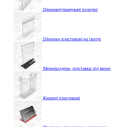
Цінникоутримувачі поличні
Цінники пластикові на скотчі
Менюхолдери, підставки під меню
Кишені пластикові