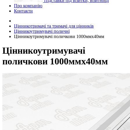
Підставки під візитки, візитниці
Про компанію
Контакти
Цінникотримачі та тримачі для цінників
Цінникоутримувачі поличні
Цінникоутримувачі поличкови 1000ммх40мм
Цінникоутримувачі
поличкови 1000ммх40мм