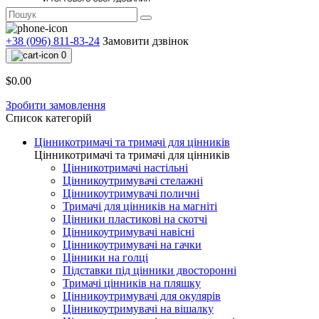
+38 (096) 811-83-24
Замовити дзвінок
0
$0.00
Зробити замовлення
Список категорій
Цінникотримачі та тримачі для цінників
Цінникотримачі та тримачі для цінників
Цінникотримачі настільні
Цінникоутримувачі стелажні
Цінникоутримувачі поличні
Тримачі для цінників на магніті
Цінники пластикові на скотчі
Цінникоутримувачі навісні
Цінникоутримувачі на гачки
Цінники на голці
Підставки під цінники двосторонні
Тримачі цінників на пляшку
Цінникоутримувачі для окулярів
Цінникоутримувачі на вішалку