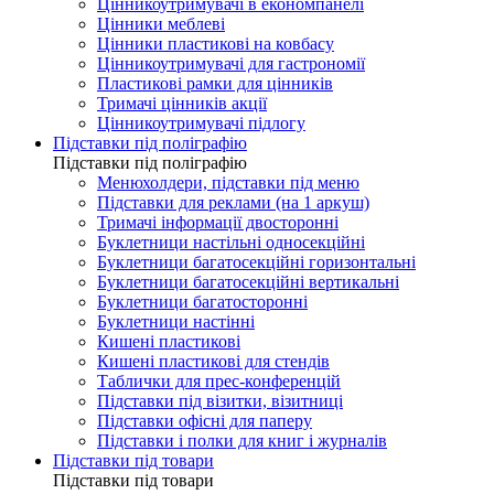
Цінникоутримувачі в економпанелі
Цінники меблеві
Цінники пластикові на ковбасу
Цінникоутримувачі для гастрономії
Пластикові рамки для цінників
Тримачі цінників акції
Цінникоутримувачі підлогу
Підставки під поліграфію
Підставки під поліграфію
Менюхолдери, підставки під меню
Підставки для реклами (на 1 аркуш)
Тримачі інформації двосторонні
Буклетници настільні односекційні
Буклетници багатосекційні горизонтальні
Буклетници багатосекційні вертикальні
Буклетници багатосторонні
Буклетници настінні
Кишені пластикові
Кишені пластикові для стендів
Таблички для прес-конференцій
Підставки під візитки, візитниці
Підставки офісні для паперу
Підставки і полки для книг і журналів
Підставки під товари
Підставки під товари