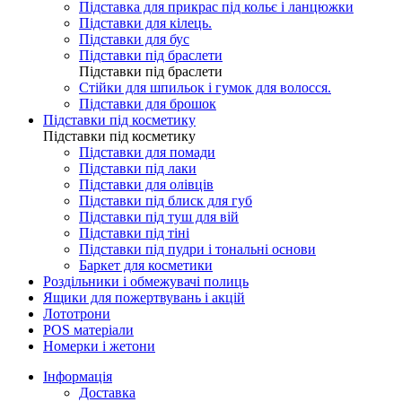
Підставка для прикрас під кольє і ланцюжки
Підставки для кілець.
Підставки для бус
Підставки під браслети
Підставки під браслети
Стійки для шпильок і гумок для волосся.
Підставки для брошок
Підставки під косметику
Підставки під косметику
Підставки для помади
Підставки під лаки
Підставки для олівців
Підставки під блиск для губ
Підставки під туш для вій
Підставки під тіні
Підставки під пудри і тональні основи
Баркет для косметики
Роздільники і обмежувачі полиць
Ящики для пожертвувань і акцій
Лототрони
POS матеріали
Номерки і жетони
Інформація
Доставка