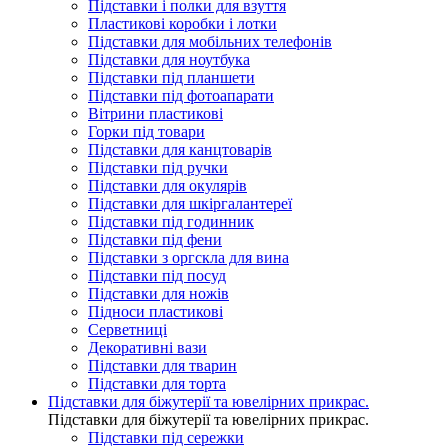
Підставки і полки для взуття
Пластикові коробки і лотки
Підставки для мобільних телефонів
Підставки для ноутбука
Підставки під планшети
Підставки під фотоапарати
Вітрини пластикові
Горки під товари
Підставки для канцтоварів
Підставки під ручки
Підставки для окулярів
Підставки для шкіргалантереї
Підставки під годинник
Підставки під фени
Підставки з оргскла для вина
Підставки під посуд
Підставки для ножів
Підноси пластикові
Серветниці
Декоративні вази
Підставки для тварин
Підставки для торта
Підставки для біжутерії та ювелірниx прикрас.
Підставки для біжутерії та ювелірниx прикрас.
Підставки під сережки