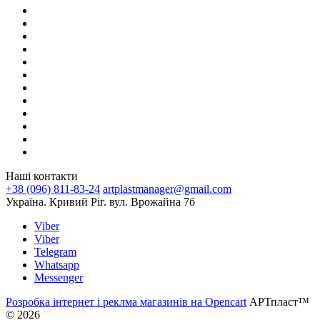
Наші контакти
+38 (096) 811-83-24
artplastmanager@gmail.com
Україна. Кривий Ріг. вул. Врожайна 7б
Viber
Viber
Telegram
Whatsapp
Messenger
Розробка інтернет і реклма магазинів на Opencart
АРТпласт™
© 2026