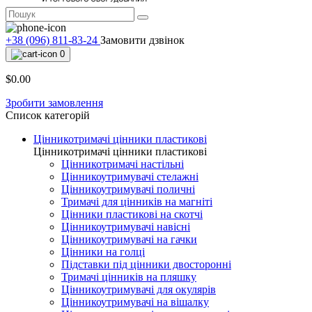
+38 (096) 811-83-24
Замовити дзвінок
0
$0.00
Зробити замовлення
Список категорій
Цінникотримачі цінники пластикові
Цінникотримачі цінники пластикові
Цінникотримачі настільні
Цінникоутримувачі стелажні
Цінникоутримувачі поличні
Тримачі для цінників на магніті
Цінники пластикові на скотчі
Цінникоутримувачі навісні
Цінникоутримувачі на гачки
Цінники на голці
Підставки під цінники двосторонні
Тримачі цінників на пляшку
Цінникоутримувачі для окулярів
Цінникоутримувачі на вішалку