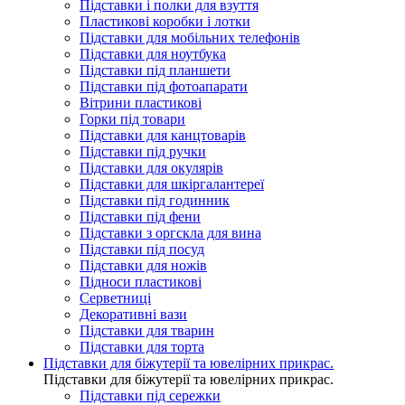
Підставки і полки для взуття
Пластикові коробки і лотки
Підставки для мобільних телефонів
Підставки для ноутбука
Підставки під планшети
Підставки під фотоапарати
Вітрини пластикові
Горки під товари
Підставки для канцтоварів
Підставки під ручки
Підставки для окулярів
Підставки для шкіргалантереї
Підставки під годинник
Підставки під фени
Підставки з оргскла для вина
Підставки під посуд
Підставки для ножів
Підноси пластикові
Серветниці
Декоративні вази
Підставки для тварин
Підставки для торта
Підставки для біжутерії та ювелірниx прикрас.
Підставки для біжутерії та ювелірниx прикрас.
Підставки під сережки