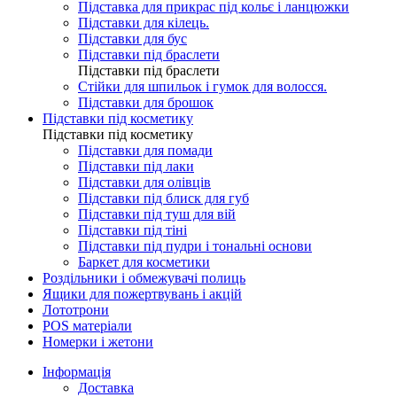
Підставка для прикрас під кольє і ланцюжки
Підставки для кілець.
Підставки для бус
Підставки під браслети
Підставки під браслети
Стійки для шпильок і гумок для волосся.
Підставки для брошок
Підставки під косметику
Підставки під косметику
Підставки для помади
Підставки під лаки
Підставки для олівців
Підставки під блиск для губ
Підставки під туш для вій
Підставки під тіні
Підставки під пудри і тональні основи
Баркет для косметики
Роздільники і обмежувачі полиць
Ящики для пожертвувань і акцій
Лототрони
POS матеріали
Номерки і жетони
Інформація
Доставка