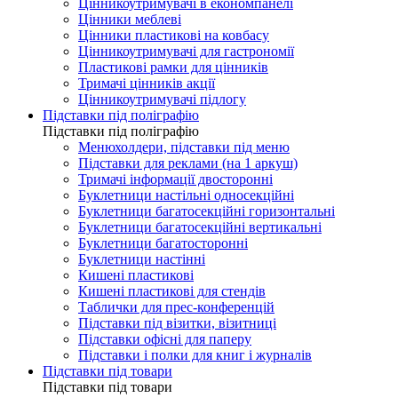
Цінникоутримувачі в економпанелі
Цінники меблеві
Цінники пластикові на ковбасу
Цінникоутримувачі для гастрономії
Пластикові рамки для цінників
Тримачі цінників акції
Цінникоутримувачі підлогу
Підставки під поліграфію
Підставки під поліграфію
Менюхолдери, підставки під меню
Підставки для реклами (на 1 аркуш)
Тримачі інформації двосторонні
Буклетници настільні односекційні
Буклетници багатосекційні горизонтальні
Буклетници багатосекційні вертикальні
Буклетници багатосторонні
Буклетници настінні
Кишені пластикові
Кишені пластикові для стендів
Таблички для прес-конференцій
Підставки під візитки, візитниці
Підставки офісні для паперу
Підставки і полки для книг і журналів
Підставки під товари
Підставки під товари