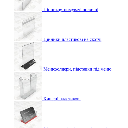
Цінникоутримувачі поличні
Цінники пластикові на скотчі
Менюхолдери, підставки під меню
Кишені пластикові