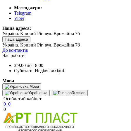
Месенджери:
Telegram
Viber
Наша адреса:
Україна. Кривий Ріг. вул. Врожайна 7б
Наша адреса
Україна. Кривий Ріг. вул. Врожайна 7б
До контактів
Час роботи
З 9.00 до 18.00
Субота та Неділя вихідні
Мова
Мова
Українська
Russian
Особистий кабінет
0
0
0