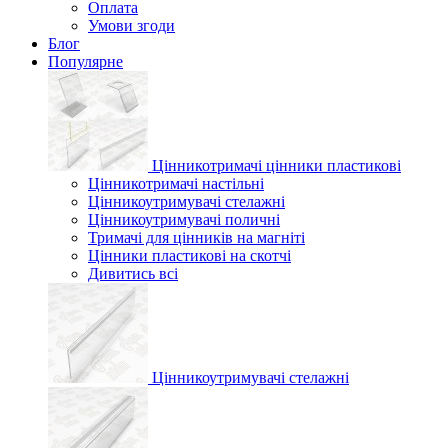
Оплата
Умови згоди
Блог
Популярне
Цінникотримачі цінники пластикові
Цінникотримачі настільні
Цінникоутримувачі стелажні
Цінникоутримувачі поличні
Тримачі для цінників на магніті
Цінники пластикові на скотчі
Дивитись всі
Цінникоутримувачі стелажні