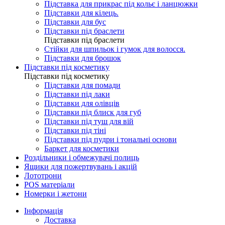
Підставка для прикрас під кольє і ланцюжки
Підставки для кілець.
Підставки для бус
Підставки під браслети
Підставки під браслети
Стійки для шпильок і гумок для волосся.
Підставки для брошок
Підставки під косметику
Підставки під косметику
Підставки для помади
Підставки під лаки
Підставки для олівців
Підставки під блиск для губ
Підставки під туш для вій
Підставки під тіні
Підставки під пудри і тональні основи
Баркет для косметики
Роздільники і обмежувачі полиць
Ящики для пожертвувань і акцій
Лототрони
POS матеріали
Номерки і жетони
Інформація
Доставка