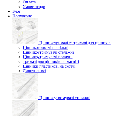
Оплата
Умови згоди
Блог
Популярне
Цінникотримачі та тримачі для цінників
Цінникотримачі настільні
Цінникоутримувачі стелажні
Цінникоутримувачі поличні
Тримачі для цінників на магніті
Цінники пластикові на скотчі
Дивитись всі
Цінникоутримувачі стелажні