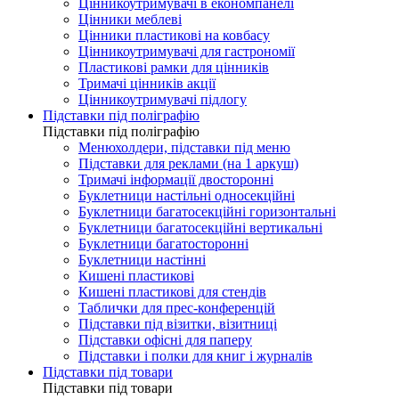
Цінникоутримувачі в економпанелі
Цінники меблеві
Цінники пластикові на ковбасу
Цінникоутримувачі для гастрономії
Пластикові рамки для цінників
Тримачі цінників акції
Цінникоутримувачі підлогу
Підставки під поліграфію
Підставки під поліграфію
Менюхолдери, підставки під меню
Підставки для реклами (на 1 аркуш)
Тримачі інформації двосторонні
Буклетници настільні односекційні
Буклетници багатосекційні горизонтальні
Буклетници багатосекційні вертикальні
Буклетници багатосторонні
Буклетници настінні
Кишені пластикові
Кишені пластикові для стендів
Таблички для прес-конференцій
Підставки під візитки, візитниці
Підставки офісні для паперу
Підставки і полки для книг і журналів
Підставки під товари
Підставки під товари