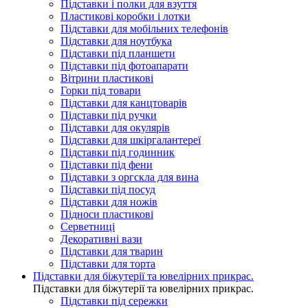
Підставки і полки для взуття
Пластикові коробки і лотки
Підставки для мобільних телефонів
Підставки для ноутбука
Підставки під планшети
Підставки під фотоапарати
Вітрини пластикові
Горки під товари
Підставки для канцтоварів
Підставки під ручки
Підставки для окулярів
Підставки для шкіргалантереї
Підставки під годинник
Підставки під фени
Підставки з оргскла для вина
Підставки під посуд
Підставки для ножів
Підноси пластикові
Серветниці
Декоративні вази
Підставки для тварин
Підставки для торта
Підставки для біжутерії та ювелірниx прикрас.
Підставки для біжутерії та ювелірниx прикрас.
Підставки під сережки