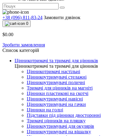
+38 (096) 811-83-24
Замовити дзвінок
0
$0.00
Зробити замовлення
Список категорій
Цінникотримачі та тримачі для цінників
Цінникотримачі та тримачі для цінників
Цінникотримачі настільні
Цінникоутримувачі стелажні
Цінникоутримувачі поличні
Тримачі для цінників на магніті
Цінники пластикові на скотчі
Цінникоутримувачі навісні
Цінникоутримувачі на гачки
Цінники на голці
Підставки під цінники двосторонні
Тримачі цінників на пляшку
Цінникоутримувачі для окулярів
Цінникоутримувачі на вішалку