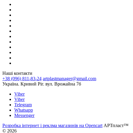
Наші контакти
+38 (096) 811-83-24
artplastmanager@gmail.com
Україна. Кривий Ріг. вул. Врожайна 7б
Viber
Viber
Telegram
Whatsapp
Messenger
Розробка інтернет і реклма магазинів на Opencart
АРТпласт™
© 2026