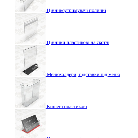
Цінникоутримувачі поличні
Цінники пластикові на скотчі
Менюхолдери, підставки під меню
Кишені пластикові