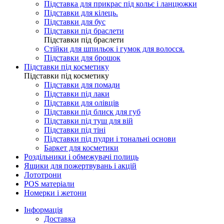
Підставка для прикрас під кольє і ланцюжки
Підставки для кілець.
Підставки для бус
Підставки під браслети
Підставки під браслети
Стійки для шпильок і гумок для волосся.
Підставки для брошок
Підставки під косметику
Підставки під косметику
Підставки для помади
Підставки під лаки
Підставки для олівців
Підставки під блиск для губ
Підставки під туш для вій
Підставки під тіні
Підставки під пудри і тональні основи
Баркет для косметики
Роздільники і обмежувачі полиць
Ящики для пожертвувань і акцій
Лототрони
POS матеріали
Номерки і жетони
Інформація
Доставка