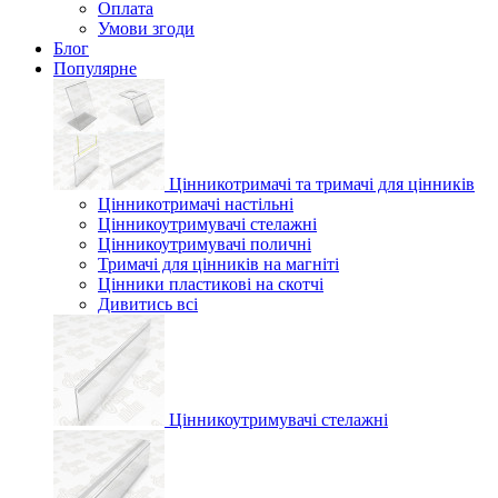
Оплата
Умови згоди
Блог
Популярне
Цінникотримачі та тримачі для цінників
Цінникотримачі настільні
Цінникоутримувачі стелажні
Цінникоутримувачі поличні
Тримачі для цінників на магніті
Цінники пластикові на скотчі
Дивитись всі
Цінникоутримувачі стелажні