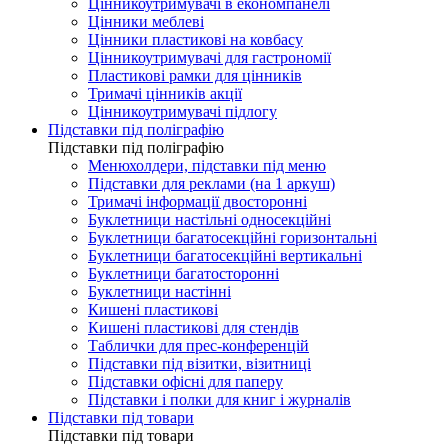
Цінникоутримувачі в економпанелі
Цінники меблеві
Цінники пластикові на ковбасу
Цінникоутримувачі для гастрономії
Пластикові рамки для цінників
Тримачі цінників акції
Цінникоутримувачі підлогу
Підставки під поліграфію
Підставки під поліграфію
Менюхолдери, підставки під меню
Підставки для реклами (на 1 аркуш)
Тримачі інформації двосторонні
Буклетници настільні односекційні
Буклетници багатосекційні горизонтальні
Буклетници багатосекційні вертикальні
Буклетници багатосторонні
Буклетници настінні
Кишені пластикові
Кишені пластикові для стендів
Таблички для прес-конференцій
Підставки під візитки, візитниці
Підставки офісні для паперу
Підставки і полки для книг і журналів
Підставки під товари
Підставки під товари