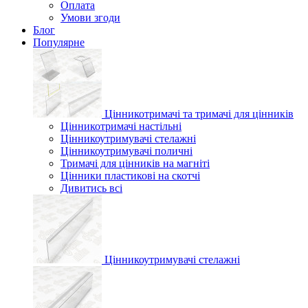
Оплата
Умови згоди
Блог
Популярне
Цінникотримачі та тримачі для цінників
Цінникотримачі настільні
Цінникоутримувачі стелажні
Цінникоутримувачі поличні
Тримачі для цінників на магніті
Цінники пластикові на скотчі
Дивитись всі
Цінникоутримувачі стелажні