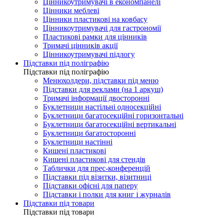
Цінникоутримувачі в економпанелі
Цінники меблеві
Цінники пластикові на ковбасу
Цінникоутримувачі для гастрономії
Пластикові рамки для цінників
Тримачі цінників акції
Цінникоутримувачі підлогу
Підставки під поліграфію
Підставки під поліграфію
Менюхолдери, підставки під меню
Підставки для реклами (на 1 аркуш)
Тримачі інформації двосторонні
Буклетници настільні односекційні
Буклетници багатосекційні горизонтальні
Буклетници багатосекційні вертикальні
Буклетници багатосторонні
Буклетници настінні
Кишені пластикові
Кишені пластикові для стендів
Таблички для прес-конференцій
Підставки під візитки, візитниці
Підставки офісні для паперу
Підставки і полки для книг і журналів
Підставки під товари
Підставки під товари