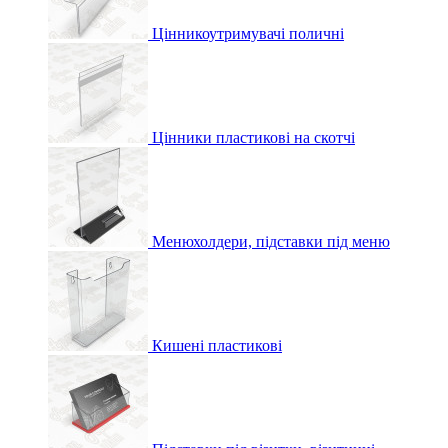
Цінникоутримувачі поличні
Цінники пластикові на скотчі
Менюхолдери, підставки під меню
Кишені пластикові