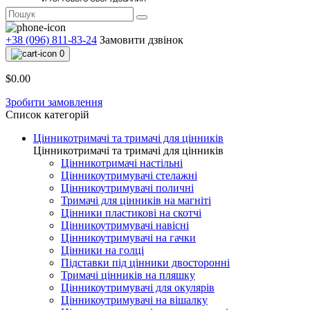
+38 (096) 811-83-24
Замовити дзвінок
0
$0.00
Зробити замовлення
Список категорій
Цінникотримачі та тримачі для цінників
Цінникотримачі та тримачі для цінників
Цінникотримачі настільні
Цінникоутримувачі стелажні
Цінникоутримувачі поличні
Тримачі для цінників на магніті
Цінники пластикові на скотчі
Цінникоутримувачі навісні
Цінникоутримувачі на гачки
Цінники на голці
Підставки під цінники двосторонні
Тримачі цінників на пляшку
Цінникоутримувачі для окулярів
Цінникоутримувачі на вішалку