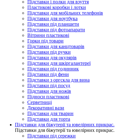
Підставки і полки для взуття
Пластикові коробки і лотки
Підставки для мобільних телефонів
Підставки для ноутбука
Підставки під планшети
Підставки під фотоапарати
Вітрини пластикові
Горки під товари
Підставки для канцтоварів
Підставки під ручки
Підставки для окулярів
Підставки для шкіргалантереї
Підставки під годинник
Підставки під фени
Підставки з оргскла для вина
Підставки під посуд
Підставки для ножів
Підноси пластикові
Серветниці
Декоративні вази
Підставки для тварин
Підставки для торта
Підставки для біжутерії та ювелірниx прикрас.
Підставки для біжутерії та ювелірниx прикрас.
Підставки під сережки