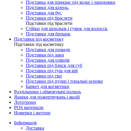
Підставка для прикрас під кольє і ланцюжки
Підставки для кілець.
Підставки для бус
Підставки під браслети
Підставки під браслети
Стійки для шпильок і гумок для волосся.
Підставки для брошок
Підставки під косметику
Підставки під косметику
Підставки для помади
Підставки під лаки
Підставки для олівців
Підставки під блиск для губ
Підставки під туш для вій
Підставки під тіні
Підставки під пудри і тональні основи
Баркет для косметики
Роздільники і обмежувачі полиць
Ящики для пожертвувань і акцій
Лототрони
POS матеріали
Номерки і жетони
Інформація
Доставка