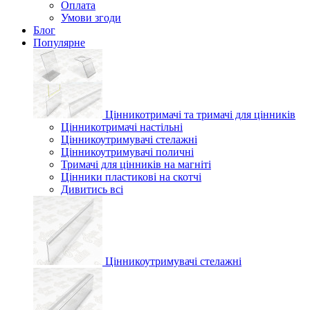
Оплата
Умови згоди
Блог
Популярне
Цінникотримачі та тримачі для цінників
Цінникотримачі настільні
Цінникоутримувачі стелажні
Цінникоутримувачі поличні
Тримачі для цінників на магніті
Цінники пластикові на скотчі
Дивитись всі
Цінникоутримувачі стелажні