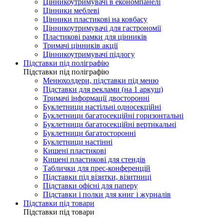
Цінникоутримувачі в економпанелі
Цінники меблеві
Цінники пластикові на ковбасу
Цінникоутримувачі для гастрономії
Пластикові рамки для цінників
Тримачі цінників акції
Цінникоутримувачі підлогу
Підставки під поліграфію
Підставки під поліграфію
Менюхолдери, підставки під меню
Підставки для реклами (на 1 аркуш)
Тримачі інформації двосторонні
Буклетници настільні односекційні
Буклетници багатосекційні горизонтальні
Буклетници багатосекційні вертикальні
Буклетници багатосторонні
Буклетници настінні
Кишені пластикові
Кишені пластикові для стендів
Таблички для прес-конференцій
Підставки під візитки, візитниці
Підставки офісні для паперу
Підставки і полки для книг і журналів
Підставки під товари
Підставки під товари