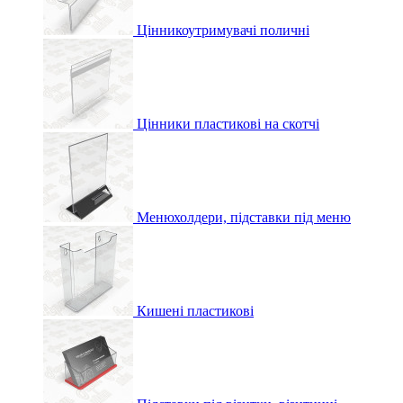
Цінникоутримувачі поличні
Цінники пластикові на скотчі
Менюхолдери, підставки під меню
Кишені пластикові