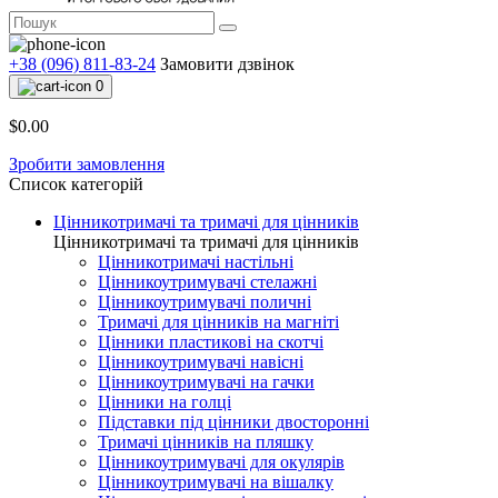
+38 (096) 811-83-24
Замовити дзвінок
0
$0.00
Зробити замовлення
Список категорій
Цінникотримачі та тримачі для цінників
Цінникотримачі та тримачі для цінників
Цінникотримачі настільні
Цінникоутримувачі стелажні
Цінникоутримувачі поличні
Тримачі для цінників на магніті
Цінники пластикові на скотчі
Цінникоутримувачі навісні
Цінникоутримувачі на гачки
Цінники на голці
Підставки під цінники двосторонні
Тримачі цінників на пляшку
Цінникоутримувачі для окулярів
Цінникоутримувачі на вішалку