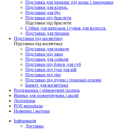
Підставка для прикрас під кольє і ланцюжки
Підставки для кілець.
Підставки для бус
Підставки під браслети
Підставки під браслети
Стійки для шпильок і гумок для волосся.
Підставки для брошок
Підставки під косметику
Підставки під косметику
Підставки для помади
Підставки під лаки
Підставки для олівців
Підставки під блиск для губ
Підставки під туш для вій
Підставки під тіні
Підставки під пудри і тональні основи
Баркет для косметики
Роздільники і обмежувачі полиць
Ящики для пожертвувань і акцій
Лототрони
POS матеріали
Номерки і жетони
Інформація
Доставка