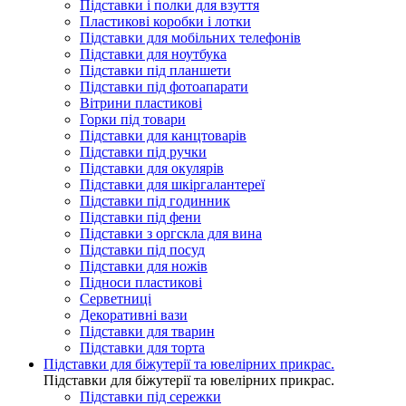
Підставки і полки для взуття
Пластикові коробки і лотки
Підставки для мобільних телефонів
Підставки для ноутбука
Підставки під планшети
Підставки під фотоапарати
Вітрини пластикові
Горки під товари
Підставки для канцтоварів
Підставки під ручки
Підставки для окулярів
Підставки для шкіргалантереї
Підставки під годинник
Підставки під фени
Підставки з оргскла для вина
Підставки під посуд
Підставки для ножів
Підноси пластикові
Серветниці
Декоративні вази
Підставки для тварин
Підставки для торта
Підставки для біжутерії та ювелірниx прикрас.
Підставки для біжутерії та ювелірниx прикрас.
Підставки під сережки