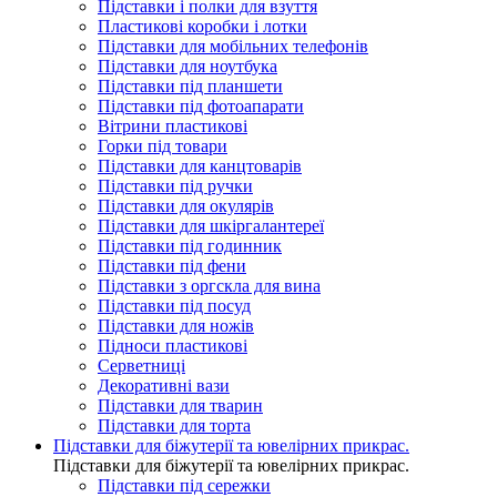
Підставки і полки для взуття
Пластикові коробки і лотки
Підставки для мобільних телефонів
Підставки для ноутбука
Підставки під планшети
Підставки під фотоапарати
Вітрини пластикові
Горки під товари
Підставки для канцтоварів
Підставки під ручки
Підставки для окулярів
Підставки для шкіргалантереї
Підставки під годинник
Підставки під фени
Підставки з оргскла для вина
Підставки під посуд
Підставки для ножів
Підноси пластикові
Серветниці
Декоративні вази
Підставки для тварин
Підставки для торта
Підставки для біжутерії та ювелірниx прикрас.
Підставки для біжутерії та ювелірниx прикрас.
Підставки під сережки