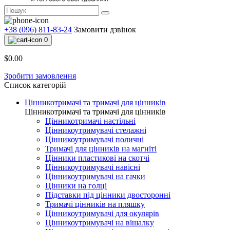
+38 (096) 811-83-24
Замовити дзвінок
0
$0.00
Зробити замовлення
Список категорій
Цінникотримачі та тримачі для цінників
Цінникотримачі та тримачі для цінників
Цінникотримачі настільні
Цінникоутримувачі стелажні
Цінникоутримувачі поличні
Тримачі для цінників на магніті
Цінники пластикові на скотчі
Цінникоутримувачі навісні
Цінникоутримувачі на гачки
Цінники на голці
Підставки під цінники двосторонні
Тримачі цінників на пляшку
Цінникоутримувачі для окулярів
Цінникоутримувачі на вішалку