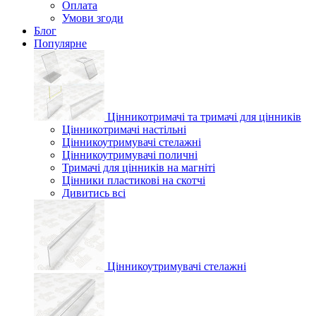
Оплата
Умови згоди
Блог
Популярне
Цінникотримачі та тримачі для цінників
Цінникотримачі настільні
Цінникоутримувачі стелажні
Цінникоутримувачі поличні
Тримачі для цінників на магніті
Цінники пластикові на скотчі
Дивитись всі
Цінникоутримувачі стелажні