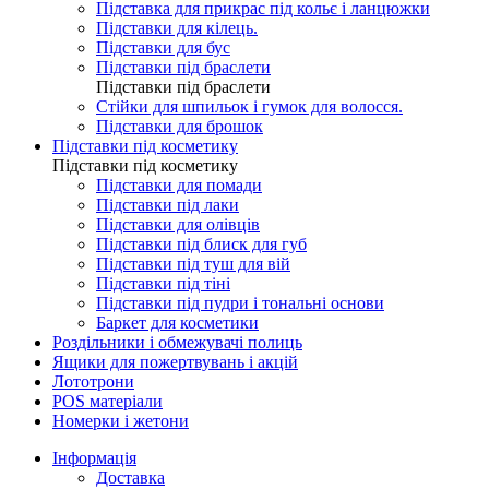
Підставка для прикрас під кольє і ланцюжки
Підставки для кілець.
Підставки для бус
Підставки під браслети
Підставки під браслети
Стійки для шпильок і гумок для волосся.
Підставки для брошок
Підставки під косметику
Підставки під косметику
Підставки для помади
Підставки під лаки
Підставки для олівців
Підставки під блиск для губ
Підставки під туш для вій
Підставки під тіні
Підставки під пудри і тональні основи
Баркет для косметики
Роздільники і обмежувачі полиць
Ящики для пожертвувань і акцій
Лототрони
POS матеріали
Номерки і жетони
Інформація
Доставка