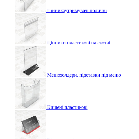
Цінникоутримувачі поличні
Цінники пластикові на скотчі
Менюхолдери, підставки під меню
Кишені пластикові