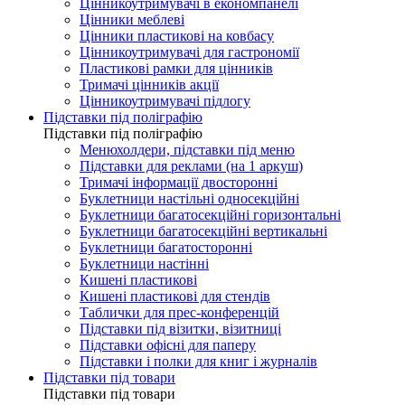
Цінникоутримувачі в економпанелі
Цінники меблеві
Цінники пластикові на ковбасу
Цінникоутримувачі для гастрономії
Пластикові рамки для цінників
Тримачі цінників акції
Цінникоутримувачі підлогу
Підставки під поліграфію
Підставки під поліграфію
Менюхолдери, підставки під меню
Підставки для реклами (на 1 аркуш)
Тримачі інформації двосторонні
Буклетници настільні односекційні
Буклетници багатосекційні горизонтальні
Буклетници багатосекційні вертикальні
Буклетници багатосторонні
Буклетници настінні
Кишені пластикові
Кишені пластикові для стендів
Таблички для прес-конференцій
Підставки під візитки, візитниці
Підставки офісні для паперу
Підставки і полки для книг і журналів
Підставки під товари
Підставки під товари