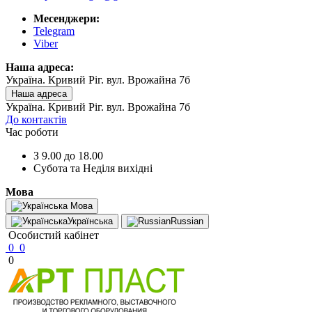
Месенджери:
Telegram
Viber
Наша адреса:
Україна. Кривий Ріг. вул. Врожайна 7б
Наша адреса
Україна. Кривий Ріг. вул. Врожайна 7б
До контактів
Час роботи
З 9.00 до 18.00
Субота та Неділя вихідні
Мова
Мова
Українська
Russian
Особистий кабінет
0
0
0