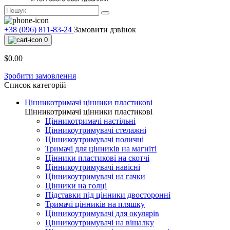
+38 (096) 811-83-24
Замовити дзвінок
0
$0.00
Зробити замовлення
Список категорій
Цінникотримачі цінники пластикові
Цінникотримачі цінники пластикові
Цінникотримачі настільні
Цінникоутримувачі стелажні
Цінникоутримувачі поличні
Тримачі для цінників на магніті
Цінники пластикові на скотчі
Цінникоутримувачі навісні
Цінникоутримувачі на гачки
Цінники на голці
Підставки під цінники двосторонні
Тримачі цінників на пляшку
Цінникоутримувачі для окулярів
Цінникоутримувачі на вішалку