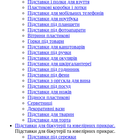
Підставки і полки для взуття
Пластикові коробки і лотки
Підставки для мобільних телефонів
Підставки для ноутбука
Підставки під планшети
Підставки під фотоапарати
Вітрини пластикові
Горки під товари
Підставки для канцтоварів
Підставки під ручки
Підставки для окулярів
Підставки для шкіргалантереї
Підставки під годинник
Підставки під фени
Підставки з оргскла для вина
Підставки під посуд
Підставки для ножів
Підноси пластикові
Серветниці
Декоративні вази
Підставки для тварин
Підставки для торта
Підставки для біжутерії та ювелірниx прикрас.
Підставки для біжутерії та ювелірниx прикрас.
Підставки під сережки