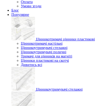
Оплата
Умови згоди
Блог
Популярне
Цінникотримачі цінники пластикові
Цінникотримачі настільні
Цінникоутримувачі стелажні
Цінникоутримувачі поличні
Тримачі для цінників на магніті
Цінники пластикові на скотчі
Дивитись всі
Цінникоутримувачі стелажні