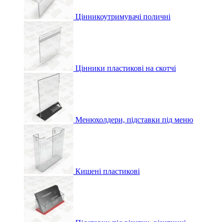
Цінникоутримувачі поличні
Цінники пластикові на скотчі
Менюхолдери, підставки під меню
Кишені пластикові