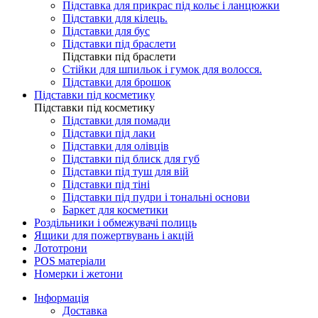
Підставка для прикрас під кольє і ланцюжки
Підставки для кілець.
Підставки для бус
Підставки під браслети
Підставки під браслети
Стійки для шпильок і гумок для волосся.
Підставки для брошок
Підставки під косметику
Підставки під косметику
Підставки для помади
Підставки під лаки
Підставки для олівців
Підставки під блиск для губ
Підставки під туш для вій
Підставки під тіні
Підставки під пудри і тональні основи
Баркет для косметики
Роздільники і обмежувачі полиць
Ящики для пожертвувань і акцій
Лототрони
POS матеріали
Номерки і жетони
Інформація
Доставка