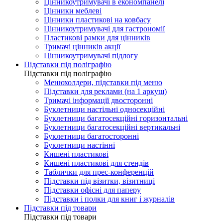
Цінникоутримувачі в економпанелі
Цінники меблеві
Цінники пластикові на ковбасу
Цінникоутримувачі для гастрономії
Пластикові рамки для цінників
Тримачі цінників акції
Цінникоутримувачі підлогу
Підставки під поліграфію
Підставки під поліграфію
Менюхолдери, підставки під меню
Підставки для реклами (на 1 аркуш)
Тримачі інформації двосторонні
Буклетници настільні односекційні
Буклетници багатосекційні горизонтальні
Буклетници багатосекційні вертикальні
Буклетници багатосторонні
Буклетници настінні
Кишені пластикові
Кишені пластикові для стендів
Таблички для прес-конференцій
Підставки під візитки, візитниці
Підставки офісні для паперу
Підставки і полки для книг і журналів
Підставки під товари
Підставки під товари