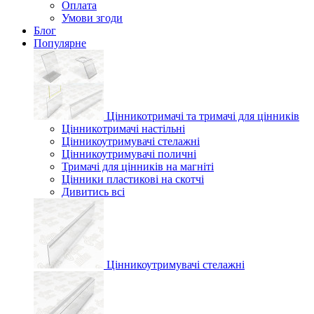
Оплата
Умови згоди
Блог
Популярне
Цінникотримачі та тримачі для цінників
Цінникотримачі настільні
Цінникоутримувачі стелажні
Цінникоутримувачі поличні
Тримачі для цінників на магніті
Цінники пластикові на скотчі
Дивитись всі
Цінникоутримувачі стелажні