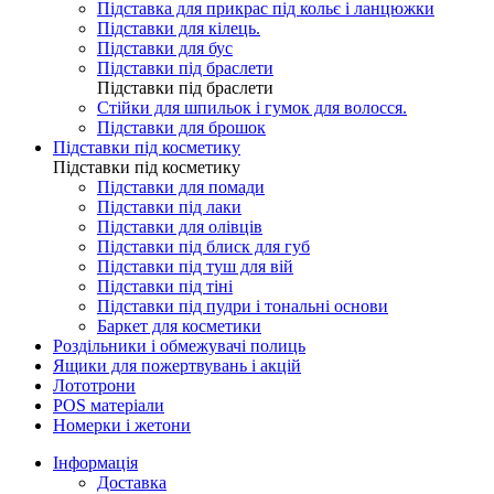
Підставка для прикрас під кольє і ланцюжки
Підставки для кілець.
Підставки для бус
Підставки під браслети
Підставки під браслети
Стійки для шпильок і гумок для волосся.
Підставки для брошок
Підставки під косметику
Підставки під косметику
Підставки для помади
Підставки під лаки
Підставки для олівців
Підставки під блиск для губ
Підставки під туш для вій
Підставки під тіні
Підставки під пудри і тональні основи
Баркет для косметики
Роздільники і обмежувачі полиць
Ящики для пожертвувань і акцій
Лототрони
POS матеріали
Номерки і жетони
Інформація
Доставка