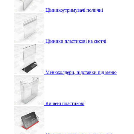
Цінникоутримувачі поличні
Цінники пластикові на скотчі
Менюхолдери, підставки під меню
Кишені пластикові