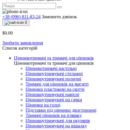
+38 (096) 811-83-24
Замовити дзвінок
0
$0.00
Зробити замовлення
Список категорій
Цінникотримачі та тримачі для цінників
Цінникотримачі та тримачі для цінників
Цінникотримачі настільні
Цінникоутримувачі стелажні
Цінникоутримувачі поличні
Тримачі для цінників на магніті
Цінники пластикові на скотчі
Цінникоутримувачі навісні
Цінникоутримувачі на гачки
Цінники на голці
Підставки під цінники двосторонні
Тримачі цінників на пляшку
Цінникоутримувачі для окулярів
Цінникоутримувачі на вішалку