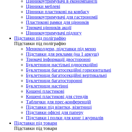
Цінникоутримувачі в економпанелі
Цінники меблеві
Цінники пластикові на ковбасу
Цінникоутримувачі для гастрономії
Пластикові рамки для цінників
Тримачі цінників акції
Цінникоутримувачі підлогу
Підставки під поліграфію
Підставки під поліграфію
Менюхолдери, підставки під меню
Підставки для реклами (на 1 аркуш)
Тримачі інформації двосторонні
Буклетници настільні односекційні
Буклетници багатосекційні горизонтальні
Буклетници багатосекційні вертикальні
Буклетници багатосторонні
Буклетници настінні
Кишені пластикові
Кишені пластикові для стендів
Таблички для прес-конференцій
Підставки під візитки, візитниці
Підставки офісні для паперу
Підставки і полки для книг і журналів
Підставки під товари
Підставки під товари