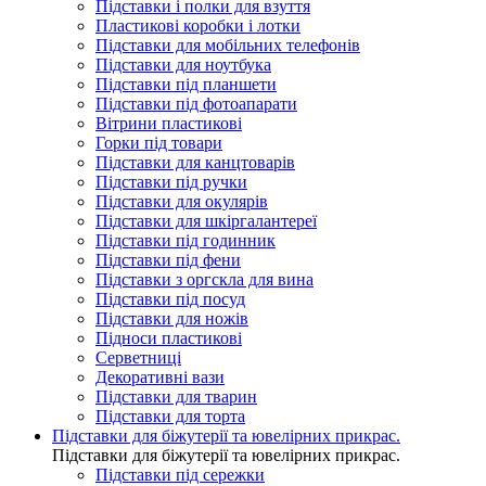
Підставки і полки для взуття
Пластикові коробки і лотки
Підставки для мобільних телефонів
Підставки для ноутбука
Підставки під планшети
Підставки під фотоапарати
Вітрини пластикові
Горки під товари
Підставки для канцтоварів
Підставки під ручки
Підставки для окулярів
Підставки для шкіргалантереї
Підставки під годинник
Підставки під фени
Підставки з оргскла для вина
Підставки під посуд
Підставки для ножів
Підноси пластикові
Серветниці
Декоративні вази
Підставки для тварин
Підставки для торта
Підставки для біжутерії та ювелірниx прикрас.
Підставки для біжутерії та ювелірниx прикрас.
Підставки під сережки