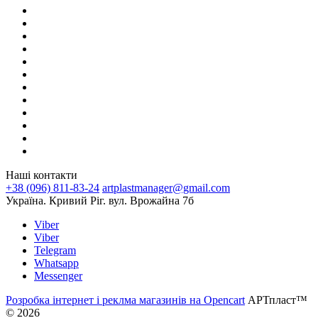
Наші контакти
+38 (096) 811-83-24
artplastmanager@gmail.com
Україна. Кривий Ріг. вул. Врожайна 7б
Viber
Viber
Telegram
Whatsapp
Messenger
Розробка інтернет і реклма магазинів на Opencart
АРТпласт™
© 2026