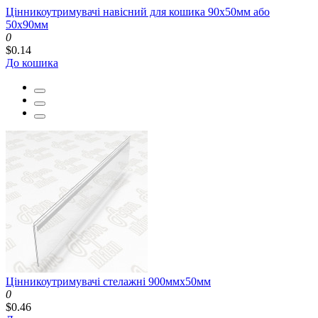
Цінникоутримувачі навісний для кошика 90x50мм або
50x90мм
0
$0.14
До кошика
Цінникоутримувачі стелажні 900ммх50мм
0
$0.46