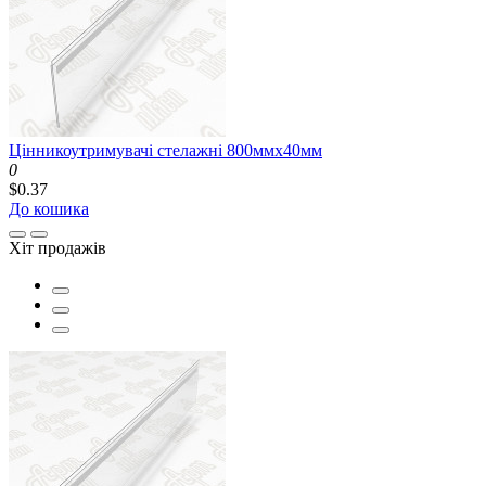
Цінникоутримувачі стелажні 800ммх40мм
0
$0.37
До кошика
Хіт продажів