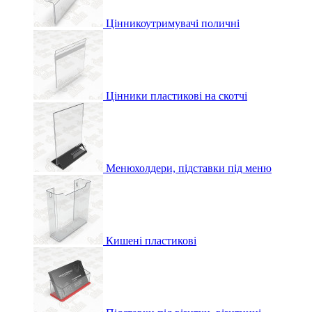
Цінникоутримувачі поличні
Цінники пластикові на скотчі
Менюхолдери, підставки під меню
Кишені пластикові