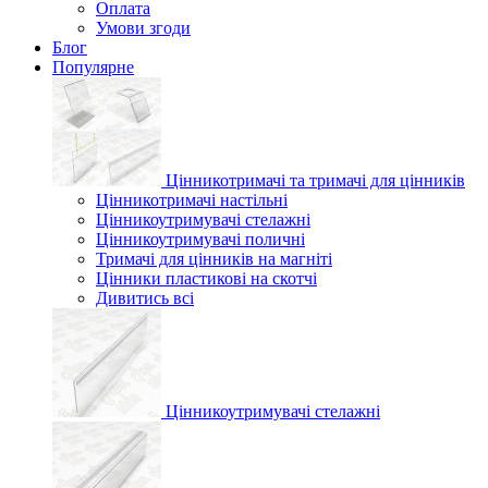
Оплата
Умови згоди
Блог
Популярне
Цінникотримачі та тримачі для цінників
Цінникотримачі настільні
Цінникоутримувачі стелажні
Цінникоутримувачі поличні
Тримачі для цінників на магніті
Цінники пластикові на скотчі
Дивитись всі
Цінникоутримувачі стелажні