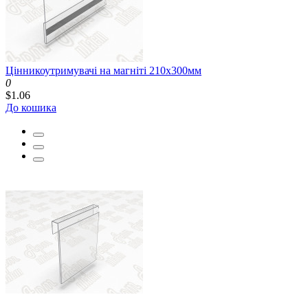
Цінникоутримувачі на магніті 210x300мм
0
$1.06
До кошика