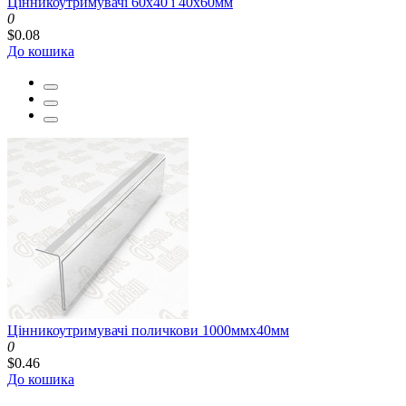
Цінникоутримувачі 60x40 і 40x60мм
0
$0.08
До кошика
Цінникоутримувачі поличкови 1000ммх40мм
0
$0.46
До кошика