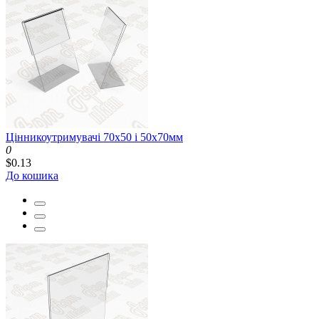
Цінникоутримувачі 70x50 і 50x70мм
0
$0.13
До кошика