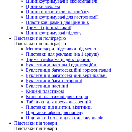
Цінникоутримувачі в економпанелі
Цінники меблеві
Цінники пластикові на ковбасу
Цінникоутримувачі для гастрономії
Пластикові рамки для цінників
Тримачі цінників акції
Цінникоутримувачі підлогу
Підставки під поліграфію
Підставки під поліграфію
Менюхолдери, підставки під меню
Підставки для реклами (на 1 аркуш)
Тримачі інформації двосторонні
Буклетници настільні односекційні
Буклетници багатосекційні горизонтальні
Буклетници багатосекційні вертикальні
Буклетници багатосторонні
Буклетници настінні
Кишені пластикові
Кишені пластикові для стендів
Таблички для прес-конференцій
Підставки під візитки, візитниці
Підставки офісні для паперу
Підставки і полки для книг і журналів
Підставки під товари
Підставки під товари