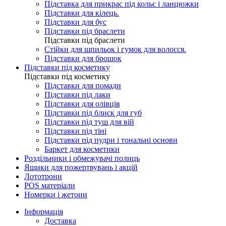
Підставка для прикрас під кольє і ланцюжки
Підставки для кілець.
Підставки для бус
Підставки під браслети
Підставки під браслети
Стійки для шпильок і гумок для волосся.
Підставки для брошок
Підставки під косметику
Підставки під косметику
Підставки для помади
Підставки під лаки
Підставки для олівців
Підставки під блиск для губ
Підставки під туш для вій
Підставки під тіні
Підставки під пудри і тональні основи
Баркет для косметики
Роздільники і обмежувачі полиць
Ящики для пожертвувань і акцій
Лототрони
POS матеріали
Номерки і жетони
Інформація
Доставка