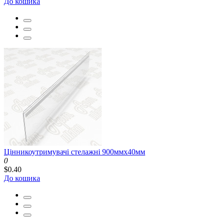
До кошика
Цінникоутримувачі стелажні 900ммх40мм
0
$0.40
До кошика