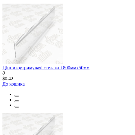
Цінникоутримувачі стелажні 800ммх50мм
0
$0.42
До кошика