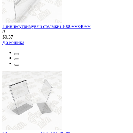
Цінникоутримувачі стелажні 1000ммх40мм
0
$0.37
До кошика