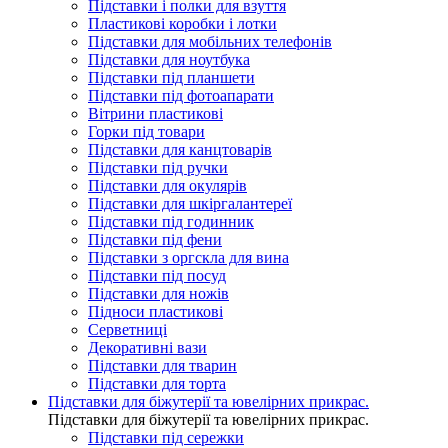
Підставки і полки для взуття
Пластикові коробки і лотки
Підставки для мобільних телефонів
Підставки для ноутбука
Підставки під планшети
Підставки під фотоапарати
Вітрини пластикові
Горки під товари
Підставки для канцтоварів
Підставки під ручки
Підставки для окулярів
Підставки для шкіргалантереї
Підставки під годинник
Підставки під фени
Підставки з оргскла для вина
Підставки під посуд
Підставки для ножів
Підноси пластикові
Серветниці
Декоративні вази
Підставки для тварин
Підставки для торта
Підставки для біжутерії та ювелірниx прикрас.
Підставки для біжутерії та ювелірниx прикрас.
Підставки під сережки