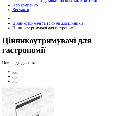
Підставки під візитки, візитниці
Про компанію
Контакти
Цінникотримачі та тримачі для цінників
Цінникоутримувачі для гастрономії
Цінникоутримувачі для
гастрономії
Нові надходження