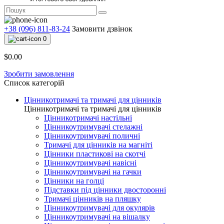
+38 (096) 811-83-24
Замовити дзвінок
0
$0.00
Зробити замовлення
Список категорій
Цінникотримачі та тримачі для цінників
Цінникотримачі та тримачі для цінників
Цінникотримачі настільні
Цінникоутримувачі стелажні
Цінникоутримувачі поличні
Тримачі для цінників на магніті
Цінники пластикові на скотчі
Цінникоутримувачі навісні
Цінникоутримувачі на гачки
Цінники на голці
Підставки під цінники двосторонні
Тримачі цінників на пляшку
Цінникоутримувачі для окулярів
Цінникоутримувачі на вішалку