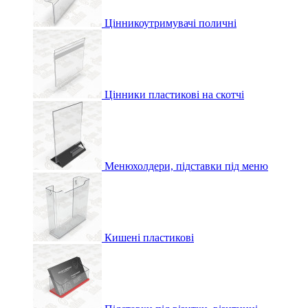
Цінникоутримувачі поличні
Цінники пластикові на скотчі
Менюхолдери, підставки під меню
Кишені пластикові