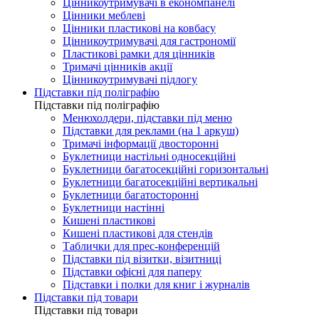
Цінникоутримувачі в економпанелі
Цінники меблеві
Цінники пластикові на ковбасу
Цінникоутримувачі для гастрономії
Пластикові рамки для цінників
Тримачі цінників акції
Цінникоутримувачі підлогу
Підставки під поліграфію
Підставки під поліграфію
Менюхолдери, підставки під меню
Підставки для реклами (на 1 аркуш)
Тримачі інформації двосторонні
Буклетници настільні односекційні
Буклетници багатосекційні горизонтальні
Буклетници багатосекційні вертикальні
Буклетници багатосторонні
Буклетници настінні
Кишені пластикові
Кишені пластикові для стендів
Таблички для прес-конференцій
Підставки під візитки, візитниці
Підставки офісні для паперу
Підставки і полки для книг і журналів
Підставки під товари
Підставки під товари