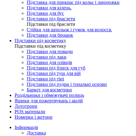
Підставка для прикрас під кольє і ланцюжки
Підставки для кілець.
Підставки для бус
Підставки під браслети
Підставки під браслети
Стійки для шпильок і гумок для волосся.
Підставки для брошок
Підставки під косметику
Підставки під косметику
Підставки для помади
Підставки під лаки
Підставки для олівців
Підставки під блиск для губ
Підставки під туш для вій
Підставки під тіні
Підставки під пудри і тональні основи
Баркет для косметики
Роздільники і обмежувачі полиць
Ящики для пожертвувань і акцій
Лототрони
POS матеріали
Номерки і жетони
Інформація
Доставка