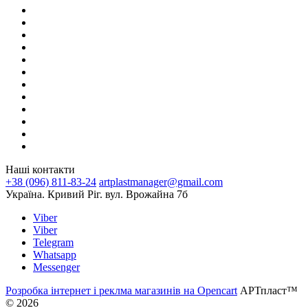
Наші контакти
+38 (096) 811-83-24
artplastmanager@gmail.com
Україна. Кривий Ріг. вул. Врожайна 7б
Viber
Viber
Telegram
Whatsapp
Messenger
Розробка інтернет і реклма магазинів на Opencart
АРТпласт™
© 2026