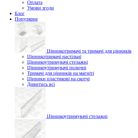
Оплата
Умови згоди
Блог
Популярне
Цінникотримачі та тримачі для цінників
Цінникотримачі настільні
Цінникоутримувачі стелажні
Цінникоутримувачі поличні
Тримачі для цінників на магніті
Цінники пластикові на скотчі
Дивитись всі
Цінникоутримувачі стелажні