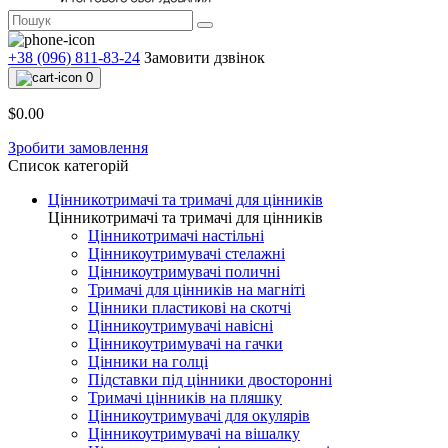
+38 (096) 811-83-24
Замовити дзвінок
0
$0.00
Зробити замовлення
Список категорій
Цінникотримачі та тримачі для цінників
Цінникотримачі та тримачі для цінників
Цінникотримачі настільні
Цінникоутримувачі стелажні
Цінникоутримувачі поличні
Тримачі для цінників на магніті
Цінники пластикові на скотчі
Цінникоутримувачі навісні
Цінникоутримувачі на гачки
Цінники на голці
Підставки під цінники двосторонні
Тримачі цінників на пляшку
Цінникоутримувачі для окулярів
Цінникоутримувачі на вішалку