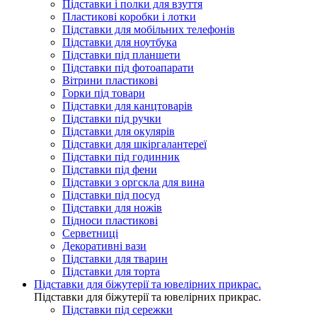
Підставки і полки для взуття
Пластикові коробки і лотки
Підставки для мобільних телефонів
Підставки для ноутбука
Підставки під планшети
Підставки під фотоапарати
Вітрини пластикові
Горки під товари
Підставки для канцтоварів
Підставки під ручки
Підставки для окулярів
Підставки для шкіргалантереї
Підставки під годинник
Підставки під фени
Підставки з оргскла для вина
Підставки під посуд
Підставки для ножів
Підноси пластикові
Серветниці
Декоративні вази
Підставки для тварин
Підставки для торта
Підставки для біжутерії та ювелірниx прикрас.
Підставки для біжутерії та ювелірниx прикрас.
Підставки під сережки