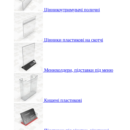
Цінникоутримувачі поличні
Цінники пластикові на скотчі
Менюхолдери, підставки під меню
Кишені пластикові