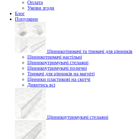
Оплата
Умови згоди
Блог
Популярне
Цінникотримачі та тримачі для цінників
Цінникотримачі настільні
Цінникоутримувачі стелажні
Цінникоутримувачі поличні
Тримачі для цінників на магніті
Цінники пластикові на скотчі
Дивитись всі
Цінникоутримувачі стелажні