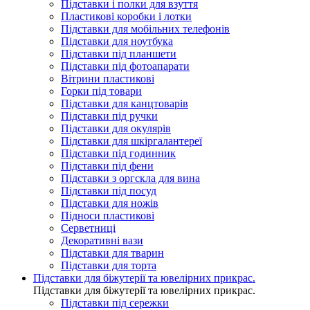
Підставки і полки для взуття
Пластикові коробки і лотки
Підставки для мобільних телефонів
Підставки для ноутбука
Підставки під планшети
Підставки під фотоапарати
Вітрини пластикові
Горки під товари
Підставки для канцтоварів
Підставки під ручки
Підставки для окулярів
Підставки для шкіргалантереї
Підставки під годинник
Підставки під фени
Підставки з оргскла для вина
Підставки під посуд
Підставки для ножів
Підноси пластикові
Серветниці
Декоративні вази
Підставки для тварин
Підставки для торта
Підставки для біжутерії та ювелірниx прикрас.
Підставки для біжутерії та ювелірниx прикрас.
Підставки під сережки