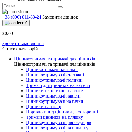
+38 (096) 811-83-24
Замовити дзвінок
0
$0.00
Зробити замовлення
Список категорій
Цінникотримачі та тримачі для цінників
Цінникотримачі та тримачі для цінників
Цінникотримачі настільні
Цінникоутримувачі стелажні
Цінникоутримувачі поличні
Тримачі для цінників на магніті
Цінники пластикові на скотчі
Цінникоутримувачі навісні
Цінникоутримувачі на гачки
Цінники на голці
Підставки під цінники двосторонні
Тримачі цінників на пляшку
Цінникоутримувачі для окулярів
Цінникоутримувачі на вішалку