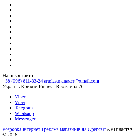
Наші контакти
+38 (096) 811-83-24
artplastmanager@gmail.com
Україна. Кривий Ріг. вул. Врожайна 7б
Viber
Viber
Telegram
Whatsapp
Messenger
Розробка інтернет і реклма магазинів на Opencart
АРТпласт™
© 2026