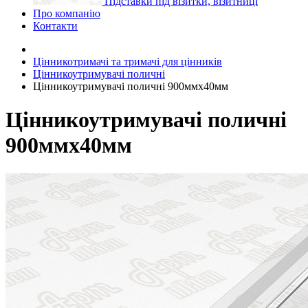
Підставки під візитки, візитниці
Про компанію
Контакти
Цінникотримачі та тримачі для цінників
Цінникоутримувачі поличні
Цінникоутримувачі поличні 900ммх40мм
Цінникоутримувачі поличні
900ммх40мм