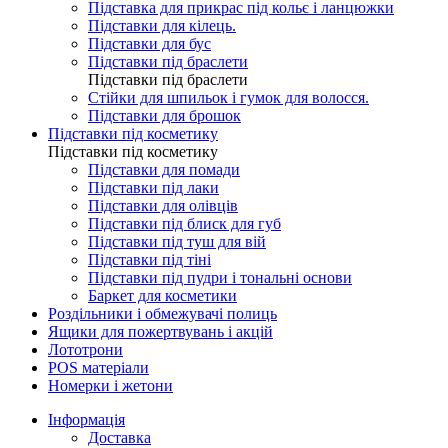
Підставка для прикрас під кольє і ланцюжки
Підставки для кілець.
Підставки для бус
Підставки під браслети
Підставки під браслети
Стійки для шпильок і гумок для волосся.
Підставки для брошок
Підставки під косметику
Підставки під косметику
Підставки для помади
Підставки під лаки
Підставки для олівців
Підставки під блиск для губ
Підставки під туш для вій
Підставки під тіні
Підставки під пудри і тональні основи
Баркет для косметики
Роздільники і обмежувачі полиць
Ящики для пожертвувань і акцій
Лототрони
POS матеріали
Номерки і жетони
Інформація
Доставка