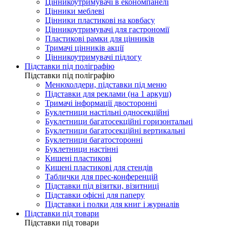
Цінникоутримувачі в економпанелі
Цінники меблеві
Цінники пластикові на ковбасу
Цінникоутримувачі для гастрономії
Пластикові рамки для цінників
Тримачі цінників акції
Цінникоутримувачі підлогу
Підставки під поліграфію
Підставки під поліграфію
Менюхолдери, підставки під меню
Підставки для реклами (на 1 аркуш)
Тримачі інформації двосторонні
Буклетници настільні односекційні
Буклетници багатосекційні горизонтальні
Буклетници багатосекційні вертикальні
Буклетници багатосторонні
Буклетници настінні
Кишені пластикові
Кишені пластикові для стендів
Таблички для прес-конференцій
Підставки під візитки, візитниці
Підставки офісні для паперу
Підставки і полки для книг і журналів
Підставки під товари
Підставки під товари