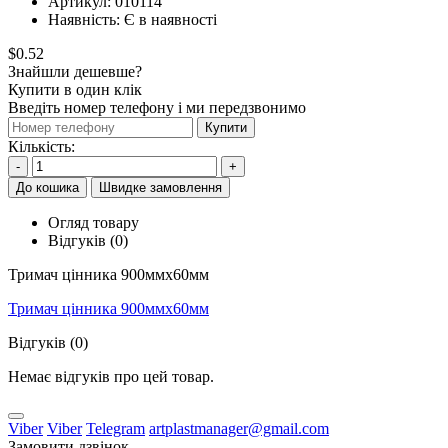
Артикул:
010114
Наявність:
Є в наявності
$0.52
Знайшли дешевше?
Купити в один клік
Введіть номер телефону і ми передзвонимо
Купити
Кількість:
-
+
До кошика
Швидке замовлення
Огляд товару
Відгуків (0)
Тримач цінника 900ммх60мм
Тримач цінника 900ммх60мм
Відгуків (0)
Немає відгуків про цей товар.
Viber
Viber
Telegram
artplastmanager@gmail.com
Замовити дзвінок