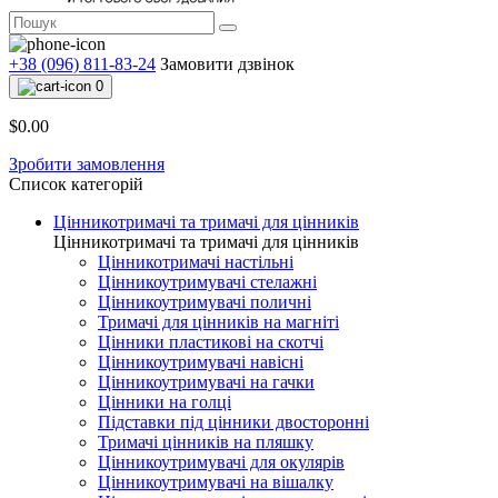
+38 (096) 811-83-24
Замовити дзвінок
0
$0.00
Зробити замовлення
Список категорій
Цінникотримачі та тримачі для цінників
Цінникотримачі та тримачі для цінників
Цінникотримачі настільні
Цінникоутримувачі стелажні
Цінникоутримувачі поличні
Тримачі для цінників на магніті
Цінники пластикові на скотчі
Цінникоутримувачі навісні
Цінникоутримувачі на гачки
Цінники на голці
Підставки під цінники двосторонні
Тримачі цінників на пляшку
Цінникоутримувачі для окулярів
Цінникоутримувачі на вішалку