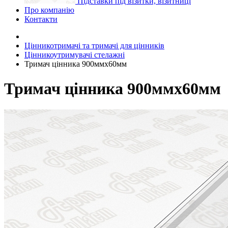
Підставки під візитки, візитниці
Про компанію
Контакти
Цінникотримачі та тримачі для цінників
Цінникоутримувачі стелажні
Тримач цінника 900ммх60мм
Тримач цінника 900ммх60мм