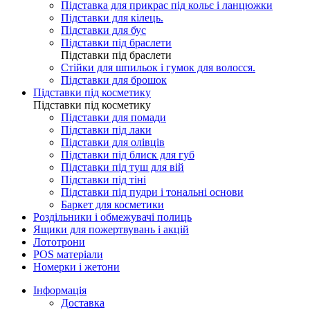
Підставка для прикрас під кольє і ланцюжки
Підставки для кілець.
Підставки для бус
Підставки під браслети
Підставки під браслети
Стійки для шпильок і гумок для волосся.
Підставки для брошок
Підставки під косметику
Підставки під косметику
Підставки для помади
Підставки під лаки
Підставки для олівців
Підставки під блиск для губ
Підставки під туш для вій
Підставки під тіні
Підставки під пудри і тональні основи
Баркет для косметики
Роздільники і обмежувачі полиць
Ящики для пожертвувань і акцій
Лототрони
POS матеріали
Номерки і жетони
Інформація
Доставка