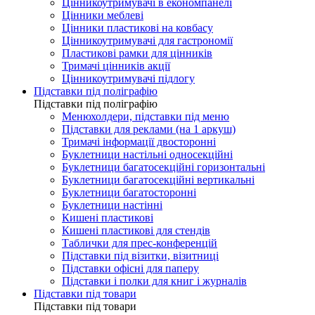
Цінникоутримувачі в економпанелі
Цінники меблеві
Цінники пластикові на ковбасу
Цінникоутримувачі для гастрономії
Пластикові рамки для цінників
Тримачі цінників акції
Цінникоутримувачі підлогу
Підставки під поліграфію
Підставки під поліграфію
Менюхолдери, підставки під меню
Підставки для реклами (на 1 аркуш)
Тримачі інформації двосторонні
Буклетници настільні односекційні
Буклетници багатосекційні горизонтальні
Буклетници багатосекційні вертикальні
Буклетници багатосторонні
Буклетници настінні
Кишені пластикові
Кишені пластикові для стендів
Таблички для прес-конференцій
Підставки під візитки, візитниці
Підставки офісні для паперу
Підставки і полки для книг і журналів
Підставки під товари
Підставки під товари