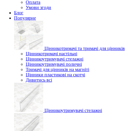
Оплата
Умови згоди
Блог
Популярне
Цінникотримачі та тримачі для цінників
Цінникотримачі настільні
Цінникоутримувачі стелажні
Цінникоутримувачі поличні
Тримачі для цінників на магніті
Цінники пластикові на скотчі
Дивитись всі
Цінникоутримувачі стелажні