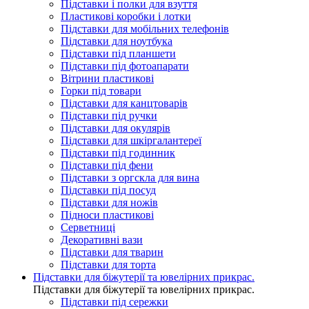
Підставки і полки для взуття
Пластикові коробки і лотки
Підставки для мобільних телефонів
Підставки для ноутбука
Підставки під планшети
Підставки під фотоапарати
Вітрини пластикові
Горки під товари
Підставки для канцтоварів
Підставки під ручки
Підставки для окулярів
Підставки для шкіргалантереї
Підставки під годинник
Підставки під фени
Підставки з оргскла для вина
Підставки під посуд
Підставки для ножів
Підноси пластикові
Серветниці
Декоративні вази
Підставки для тварин
Підставки для торта
Підставки для біжутерії та ювелірниx прикрас.
Підставки для біжутерії та ювелірниx прикрас.
Підставки під сережки