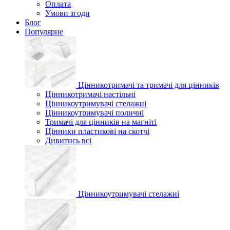
Оплата
Умови згоди
Блог
Популярне
Цінникотримачі та тримачі для цінників
Цінникотримачі настільні
Цінникоутримувачі стелажні
Цінникоутримувачі поличні
Тримачі для цінників на магніті
Цінники пластикові на скотчі
Дивитись всі
Цінникоутримувачі стелажні