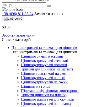
+38 (096) 811-83-24
Замовити дзвінок
0
$0.00
Зробити замовлення
Список категорій
Цінникотримачі та тримачі для цінників
Цінникотримачі та тримачі для цінників
Цінникотримачі настільні
Цінникоутримувачі стелажні
Цінникоутримувачі поличні
Тримачі для цінників на магніті
Цінники пластикові на скотчі
Цінникоутримувачі навісні
Цінникоутримувачі на гачки
Цінники на голці
Підставки під цінники двосторонні
Тримачі цінників на пляшку
Цінникоутримувачі для окулярів
Цінникоутримувачі на вішалку