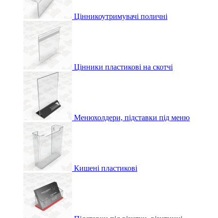
Цінникоутримувачі поличні
Цінники пластикові на скотчі
Менюхолдери, підставки під меню
Кишені пластикові