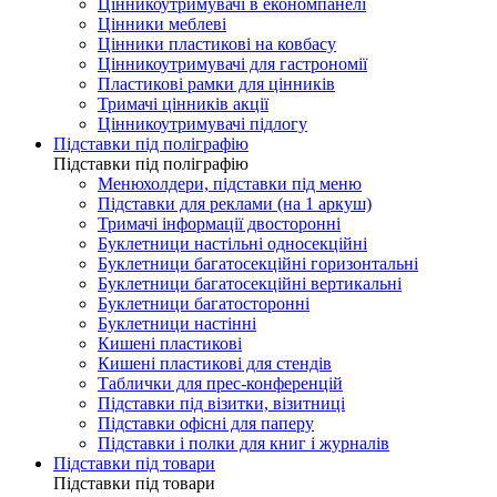
Цінникоутримувачі в економпанелі
Цінники меблеві
Цінники пластикові на ковбасу
Цінникоутримувачі для гастрономії
Пластикові рамки для цінників
Тримачі цінників акції
Цінникоутримувачі підлогу
Підставки під поліграфію
Підставки під поліграфію
Менюхолдери, підставки під меню
Підставки для реклами (на 1 аркуш)
Тримачі інформації двосторонні
Буклетници настільні односекційні
Буклетници багатосекційні горизонтальні
Буклетници багатосекційні вертикальні
Буклетници багатосторонні
Буклетници настінні
Кишені пластикові
Кишені пластикові для стендів
Таблички для прес-конференцій
Підставки під візитки, візитниці
Підставки офісні для паперу
Підставки і полки для книг і журналів
Підставки під товари
Підставки під товари