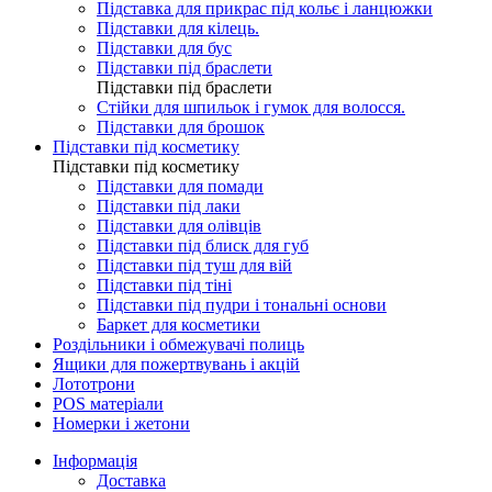
Підставка для прикрас під кольє і ланцюжки
Підставки для кілець.
Підставки для бус
Підставки під браслети
Підставки під браслети
Стійки для шпильок і гумок для волосся.
Підставки для брошок
Підставки під косметику
Підставки під косметику
Підставки для помади
Підставки під лаки
Підставки для олівців
Підставки під блиск для губ
Підставки під туш для вій
Підставки під тіні
Підставки під пудри і тональні основи
Баркет для косметики
Роздільники і обмежувачі полиць
Ящики для пожертвувань і акцій
Лототрони
POS матеріали
Номерки і жетони
Інформація
Доставка