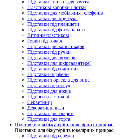
Підставки і полки для взуття
Пластикові коробки і лотки
Підставки для мобільних телефонів
Підставки для ноутбука
Підставки під планшети
Підставки під фотоапарати
Вітрини пластикові
Горки під товари
Підставки для канцтоварів
Підставки під ручки
Підставки для окулярів
Підставки для шкіргалантереї
Підставки під годинник
Підставки під фени
Підставки з оргскла для вина
Підставки під посуд
Підставки для ножів
Підноси пластикові
Серветниці
Декоративні вази
Підставки для тварин
Підставки для торта
Підставки для біжутерії та ювелірниx прикрас.
Підставки для біжутерії та ювелірниx прикрас.
Підставки під сережки