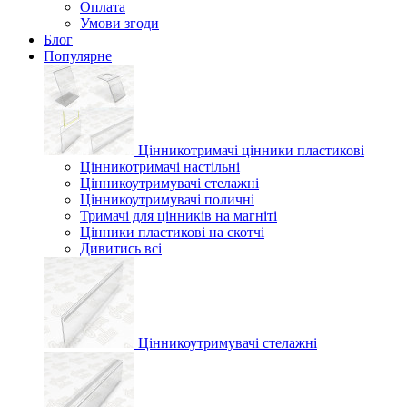
Оплата
Умови згоди
Блог
Популярне
Цінникотримачі цінники пластикові
Цінникотримачі настільні
Цінникоутримувачі стелажні
Цінникоутримувачі поличні
Тримачі для цінників на магніті
Цінники пластикові на скотчі
Дивитись всі
Цінникоутримувачі стелажні