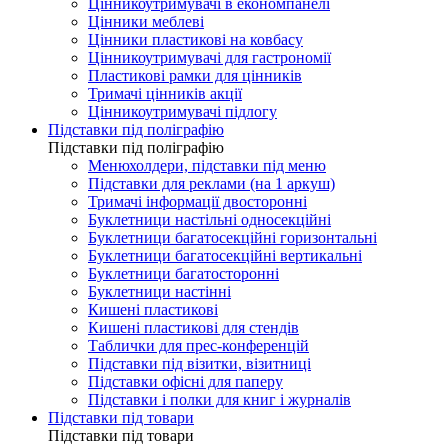
Цінникоутримувачі в економпанелі
Цінники меблеві
Цінники пластикові на ковбасу
Цінникоутримувачі для гастрономії
Пластикові рамки для цінників
Тримачі цінників акції
Цінникоутримувачі підлогу
Підставки під поліграфію
Підставки під поліграфію
Менюхолдери, підставки під меню
Підставки для реклами (на 1 аркуш)
Тримачі інформації двосторонні
Буклетници настільні односекційні
Буклетници багатосекційні горизонтальні
Буклетници багатосекційні вертикальні
Буклетници багатосторонні
Буклетници настінні
Кишені пластикові
Кишені пластикові для стендів
Таблички для прес-конференцій
Підставки під візитки, візитниці
Підставки офісні для паперу
Підставки і полки для книг і журналів
Підставки під товари
Підставки під товари