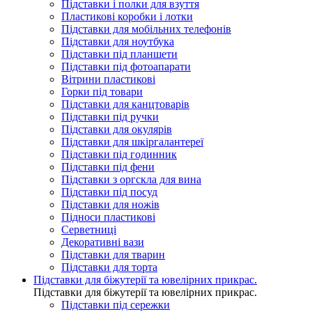
Підставки і полки для взуття
Пластикові коробки і лотки
Підставки для мобільних телефонів
Підставки для ноутбука
Підставки під планшети
Підставки під фотоапарати
Вітрини пластикові
Горки під товари
Підставки для канцтоварів
Підставки під ручки
Підставки для окулярів
Підставки для шкіргалантереї
Підставки під годинник
Підставки під фени
Підставки з оргскла для вина
Підставки під посуд
Підставки для ножів
Підноси пластикові
Серветниці
Декоративні вази
Підставки для тварин
Підставки для торта
Підставки для біжутерії та ювелірниx прикрас.
Підставки для біжутерії та ювелірниx прикрас.
Підставки під сережки