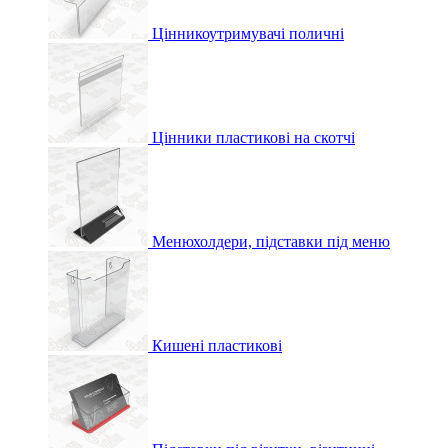
Цінникоутримувачі поличні
Цінники пластикові на скотчі
Менюхолдери, підставки під меню
Кишені пластикові