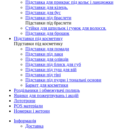
Підставка для прикрас під кольє і ланцюжки
Підставки для кілець.
Підставки для бус
Підставки під браслети
Підставки під браслети
Стійки для шпильок і гумок для волосся.
Підставки для брошок
Підставки під косметику
Підставки під косметику
Підставки для помади
Підставки під лаки
Підставки для олівців
Підставки під блиск для губ
Підставки під туш для вій
Підставки під тіні
Підставки під пудри і тональні основи
Баркет для косметики
Роздільники і обмежувачі полиць
Ящики для пожертвувань і акцій
Лототрони
POS матеріали
Номерки і жетони
Інформація
Доставка