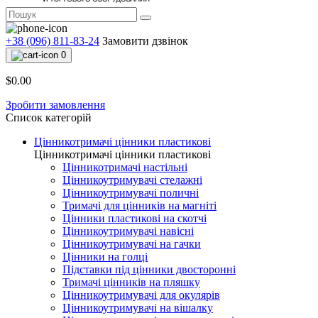
+38 (096) 811-83-24
Замовити дзвінок
0
$0.00
Зробити замовлення
Список категорій
Цінникотримачі цінники пластикові
Цінникотримачі цінники пластикові
Цінникотримачі настільні
Цінникоутримувачі стелажні
Цінникоутримувачі поличні
Тримачі для цінників на магніті
Цінники пластикові на скотчі
Цінникоутримувачі навісні
Цінникоутримувачі на гачки
Цінники на голці
Підставки під цінники двосторонні
Тримачі цінників на пляшку
Цінникоутримувачі для окулярів
Цінникоутримувачі на вішалку