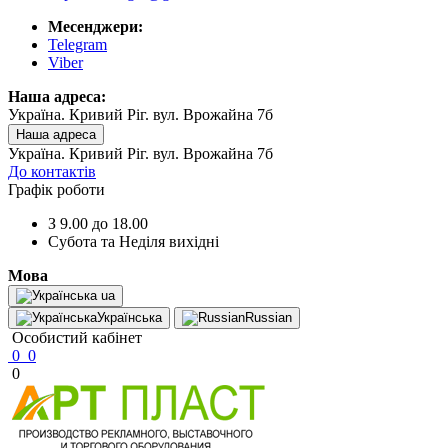
Месенджери:
Telegram
Viber
Наша адреса:
Україна. Кривий Ріг. вул. Врожайна 7б
Наша адреса
Україна. Кривий Ріг. вул. Врожайна 7б
До контактів
Графік роботи
З 9.00 до 18.00
Субота та Неділя вихідні
Мова
ua
Українська
Russian
Особистий кабінет
0
0
0