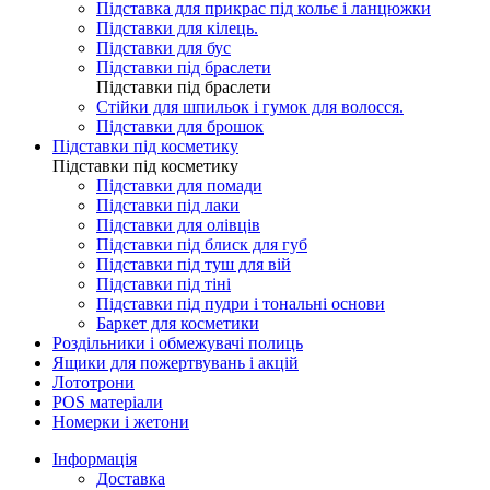
Підставка для прикрас під кольє і ланцюжки
Підставки для кілець.
Підставки для бус
Підставки під браслети
Підставки під браслети
Стійки для шпильок і гумок для волосся.
Підставки для брошок
Підставки під косметику
Підставки під косметику
Підставки для помади
Підставки під лаки
Підставки для олівців
Підставки під блиск для губ
Підставки під туш для вій
Підставки під тіні
Підставки під пудри і тональні основи
Баркет для косметики
Роздільники і обмежувачі полиць
Ящики для пожертвувань і акцій
Лототрони
POS матеріали
Номерки і жетони
Інформація
Доставка