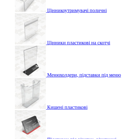
Цінникоутримувачі поличні
Цінники пластикові на скотчі
Менюхолдери, підставки під меню
Кишені пластикові