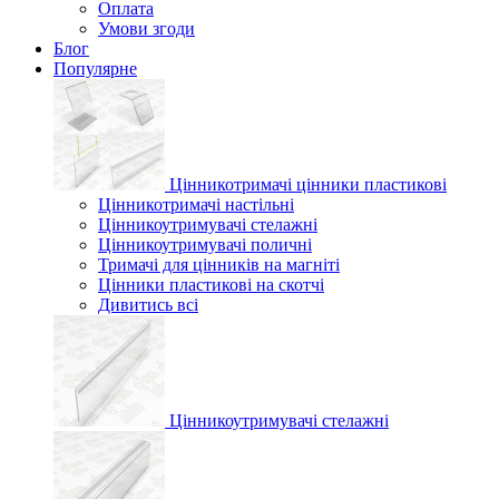
Оплата
Умови згоди
Блог
Популярне
Цінникотримачі цінники пластикові
Цінникотримачі настільні
Цінникоутримувачі стелажні
Цінникоутримувачі поличні
Тримачі для цінників на магніті
Цінники пластикові на скотчі
Дивитись всі
Цінникоутримувачі стелажні