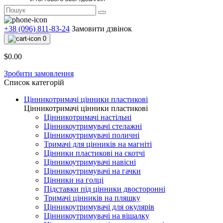
+38 (096) 811-83-24
Замовити дзвінок
0
$0.00
Зробити замовлення
Список категорій
Цінникотримачі цінники пластикові
Цінникотримачі цінники пластикові
Цінникотримачі настільні
Цінникоутримувачі стелажні
Цінникоутримувачі поличні
Тримачі для цінників на магніті
Цінники пластикові на скотчі
Цінникоутримувачі навісні
Цінникоутримувачі на гачки
Цінники на голці
Підставки під цінники двосторонні
Тримачі цінників на пляшку
Цінникоутримувачі для окулярів
Цінникоутримувачі на вішалку