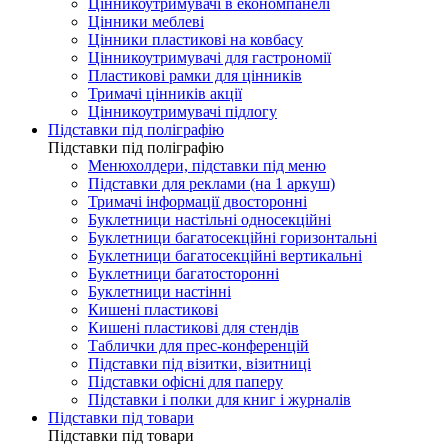
Цінникоутримувачі в економпанелі
Цінники меблеві
Цінники пластикові на ковбасу
Цінникоутримувачі для гастрономії
Пластикові рамки для цінників
Тримачі цінників акції
Цінникоутримувачі підлогу
Підставки під поліграфію
Підставки під поліграфію
Менюхолдери, підставки під меню
Підставки для реклами (на 1 аркуш)
Тримачі інформації двосторонні
Буклетници настільні односекційні
Буклетници багатосекційні горизонтальні
Буклетници багатосекційні вертикальні
Буклетници багатосторонні
Буклетници настінні
Кишені пластикові
Кишені пластикові для стендів
Таблички для прес-конференцій
Підставки під візитки, візитниці
Підставки офісні для паперу
Підставки і полки для книг і журналів
Підставки під товари
Підставки під товари