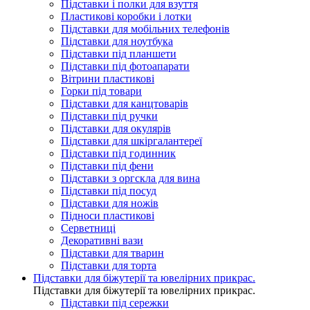
Підставки і полки для взуття
Пластикові коробки і лотки
Підставки для мобільних телефонів
Підставки для ноутбука
Підставки під планшети
Підставки під фотоапарати
Вітрини пластикові
Горки під товари
Підставки для канцтоварів
Підставки під ручки
Підставки для окулярів
Підставки для шкіргалантереї
Підставки під годинник
Підставки під фени
Підставки з оргскла для вина
Підставки під посуд
Підставки для ножів
Підноси пластикові
Серветниці
Декоративні вази
Підставки для тварин
Підставки для торта
Підставки для біжутерії та ювелірниx прикрас.
Підставки для біжутерії та ювелірниx прикрас.
Підставки під сережки