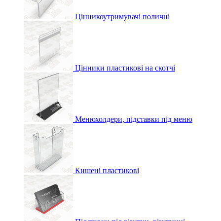
Цінникоутримувачі поличні
Цінники пластикові на скотчі
Менюхолдери, підставки під меню
Кишені пластикові