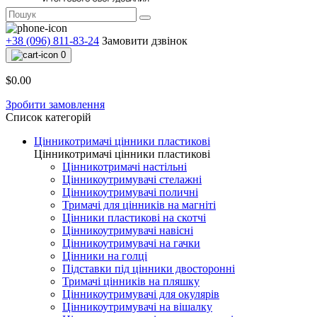
+38 (096) 811-83-24
Замовити дзвінок
0
$0.00
Зробити замовлення
Список категорій
Цінникотримачі цінники пластикові
Цінникотримачі цінники пластикові
Цінникотримачі настільні
Цінникоутримувачі стелажні
Цінникоутримувачі поличні
Тримачі для цінників на магніті
Цінники пластикові на скотчі
Цінникоутримувачі навісні
Цінникоутримувачі на гачки
Цінники на голці
Підставки під цінники двосторонні
Тримачі цінників на пляшку
Цінникоутримувачі для окулярів
Цінникоутримувачі на вішалку