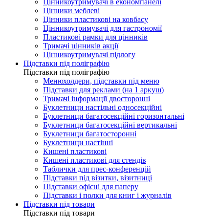
Цінникоутримувачі в економпанелі
Цінники меблеві
Цінники пластикові на ковбасу
Цінникоутримувачі для гастрономії
Пластикові рамки для цінників
Тримачі цінників акції
Цінникоутримувачі підлогу
Підставки під поліграфію
Підставки під поліграфію
Менюхолдери, підставки під меню
Підставки для реклами (на 1 аркуш)
Тримачі інформації двосторонні
Буклетници настільні односекційні
Буклетници багатосекційні горизонтальні
Буклетници багатосекційні вертикальні
Буклетници багатосторонні
Буклетници настінні
Кишені пластикові
Кишені пластикові для стендів
Таблички для прес-конференцій
Підставки під візитки, візитниці
Підставки офісні для паперу
Підставки і полки для книг і журналів
Підставки під товари
Підставки під товари