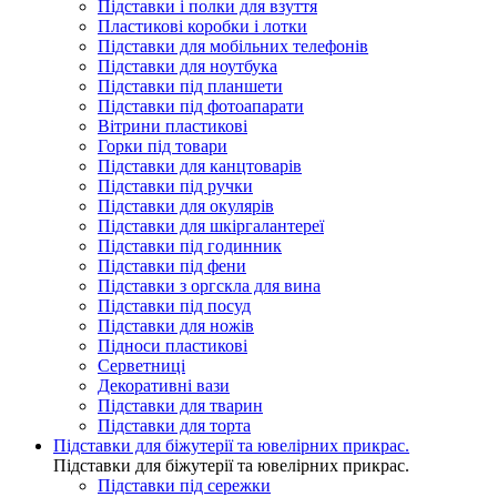
Підставки і полки для взуття
Пластикові коробки і лотки
Підставки для мобільних телефонів
Підставки для ноутбука
Підставки під планшети
Підставки під фотоапарати
Вітрини пластикові
Горки під товари
Підставки для канцтоварів
Підставки під ручки
Підставки для окулярів
Підставки для шкіргалантереї
Підставки під годинник
Підставки під фени
Підставки з оргскла для вина
Підставки під посуд
Підставки для ножів
Підноси пластикові
Серветниці
Декоративні вази
Підставки для тварин
Підставки для торта
Підставки для біжутерії та ювелірниx прикрас.
Підставки для біжутерії та ювелірниx прикрас.
Підставки під сережки