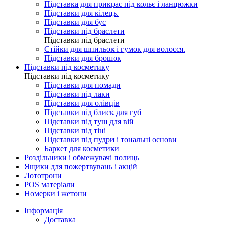
Підставка для прикрас під кольє і ланцюжки
Підставки для кілець.
Підставки для бус
Підставки під браслети
Підставки під браслети
Стійки для шпильок і гумок для волосся.
Підставки для брошок
Підставки під косметику
Підставки під косметику
Підставки для помади
Підставки під лаки
Підставки для олівців
Підставки під блиск для губ
Підставки під туш для вій
Підставки під тіні
Підставки під пудри і тональні основи
Баркет для косметики
Роздільники і обмежувачі полиць
Ящики для пожертвувань і акцій
Лототрони
POS матеріали
Номерки і жетони
Інформація
Доставка