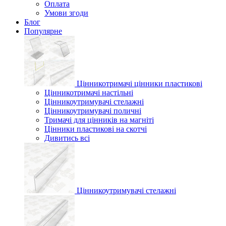
Оплата
Умови згоди
Блог
Популярне
Цінникотримачі цінники пластикові
Цінникотримачі настільні
Цінникоутримувачі стелажні
Цінникоутримувачі поличні
Тримачі для цінників на магніті
Цінники пластикові на скотчі
Дивитись всі
Цінникоутримувачі стелажні