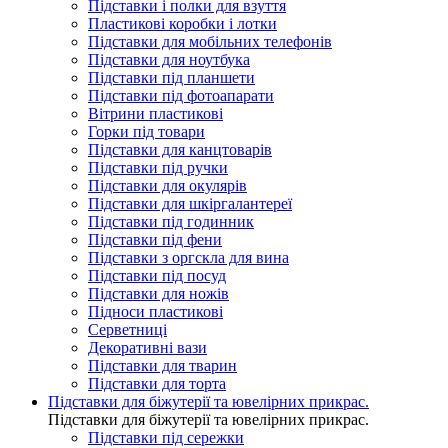
Підставки і полки для взуття
Пластикові коробки і лотки
Підставки для мобільних телефонів
Підставки для ноутбука
Підставки під планшети
Підставки під фотоапарати
Вітрини пластикові
Горки під товари
Підставки для канцтоварів
Підставки під ручки
Підставки для окулярів
Підставки для шкіргалантереї
Підставки під годинник
Підставки під фени
Підставки з оргскла для вина
Підставки під посуд
Підставки для ножів
Підноси пластикові
Серветниці
Декоративні вази
Підставки для тварин
Підставки для торта
Підставки для біжутерії та ювелірниx прикрас.
Підставки для біжутерії та ювелірниx прикрас.
Підставки під сережки