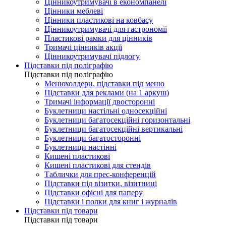
Цінникоутримувачі в економпанелі
Цінники меблеві
Цінники пластикові на ковбасу
Цінникоутримувачі для гастрономії
Пластикові рамки для цінників
Тримачі цінників акції
Цінникоутримувачі підлогу
Підставки під поліграфію
Підставки під поліграфію
Менюхолдери, підставки під меню
Підставки для реклами (на 1 аркуш)
Тримачі інформації двосторонні
Буклетници настільні односекційні
Буклетници багатосекційні горизонтальні
Буклетници багатосекційні вертикальні
Буклетници багатосторонні
Буклетници настінні
Кишені пластикові
Кишені пластикові для стендів
Таблички для прес-конференцій
Підставки під візитки, візитниці
Підставки офісні для паперу
Підставки і полки для книг і журналів
Підставки під товари
Підставки під товари