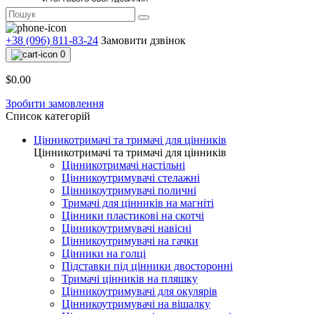
+38 (096) 811-83-24
Замовити дзвінок
0
$0.00
Зробити замовлення
Список категорій
Цінникотримачі та тримачі для цінників
Цінникотримачі та тримачі для цінників
Цінникотримачі настільні
Цінникоутримувачі стелажні
Цінникоутримувачі поличні
Тримачі для цінників на магніті
Цінники пластикові на скотчі
Цінникоутримувачі навісні
Цінникоутримувачі на гачки
Цінники на голці
Підставки під цінники двосторонні
Тримачі цінників на пляшку
Цінникоутримувачі для окулярів
Цінникоутримувачі на вішалку