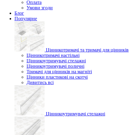
Оплата
Умови згоди
Блог
Популярне
Цінникотримачі та тримачі для цінників
Цінникотримачі настільні
Цінникоутримувачі стелажні
Цінникоутримувачі поличні
Тримачі для цінників на магніті
Цінники пластикові на скотчі
Дивитись всі
Цінникоутримувачі стелажні