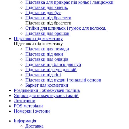
Підставка для прикрас під кольє і ланцюжки
Підставки для кілець.
Підставки для бус
Підставки під браслети
Підставки під браслети
Стійки для шпильок і гумок для волосся.
Підставки для брошок
Підставки під косметику
Підставки під косметику
Підставки для помади
Підставки під лаки
Підставки для олівців
Підставки під блиск для губ
Підставки під туш для вій
Підставки під тіні
Підставки під пудри і тональні основи
Баркет для косметики
Роздільники і обмежувачі полиць
Ящики для пожертвувань і акцій
Лототрони
POS матеріали
Номерки і жетони
Інформація
Доставка