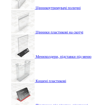
Цінникоутримувачі поличні
Цінники пластикові на скотчі
Менюхолдери, підставки під меню
Кишені пластикові