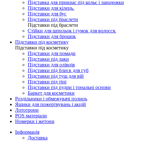
Підставка для прикрас під кольє і ланцюжки
Підставки для кілець.
Підставки для бус
Підставки під браслети
Підставки під браслети
Стійки для шпильок і гумок для волосся.
Підставки для брошок
Підставки під косметику
Підставки під косметику
Підставки для помади
Підставки під лаки
Підставки для олівців
Підставки під блиск для губ
Підставки під туш для вій
Підставки під тіні
Підставки під пудри і тональні основи
Баркет для косметики
Роздільники і обмежувачі полиць
Ящики для пожертвувань і акцій
Лототрони
POS матеріали
Номерки і жетони
Інформація
Доставка