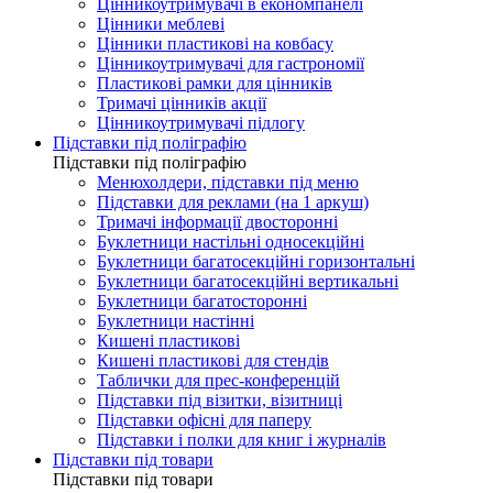
Цінникоутримувачі в економпанелі
Цінники меблеві
Цінники пластикові на ковбасу
Цінникоутримувачі для гастрономії
Пластикові рамки для цінників
Тримачі цінників акції
Цінникоутримувачі підлогу
Підставки під поліграфію
Підставки під поліграфію
Менюхолдери, підставки під меню
Підставки для реклами (на 1 аркуш)
Тримачі інформації двосторонні
Буклетници настільні односекційні
Буклетници багатосекційні горизонтальні
Буклетници багатосекційні вертикальні
Буклетници багатосторонні
Буклетници настінні
Кишені пластикові
Кишені пластикові для стендів
Таблички для прес-конференцій
Підставки під візитки, візитниці
Підставки офісні для паперу
Підставки і полки для книг і журналів
Підставки під товари
Підставки під товари