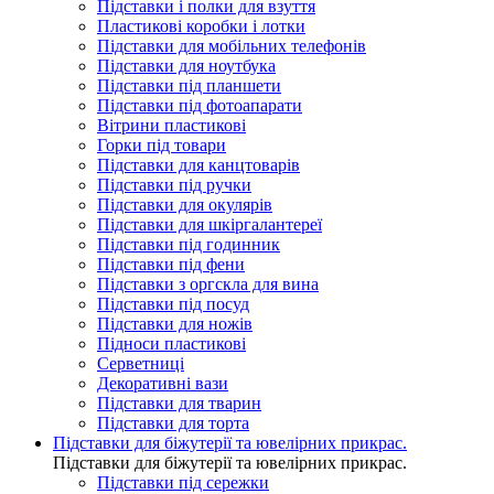
Підставки і полки для взуття
Пластикові коробки і лотки
Підставки для мобільних телефонів
Підставки для ноутбука
Підставки під планшети
Підставки під фотоапарати
Вітрини пластикові
Горки під товари
Підставки для канцтоварів
Підставки під ручки
Підставки для окулярів
Підставки для шкіргалантереї
Підставки під годинник
Підставки під фени
Підставки з оргскла для вина
Підставки під посуд
Підставки для ножів
Підноси пластикові
Серветниці
Декоративні вази
Підставки для тварин
Підставки для торта
Підставки для біжутерії та ювелірниx прикрас.
Підставки для біжутерії та ювелірниx прикрас.
Підставки під сережки