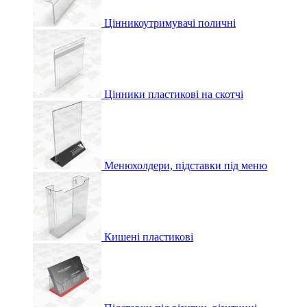
Цінникоутримувачі поличні
Цінники пластикові на скотчі
Менюхолдери, підставки під меню
Кишені пластикові