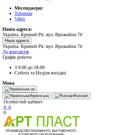
Месенджери:
Telegram
Viber
Наша адреса:
Україна. Кривий Ріг. вул. Врожайна 7б
Наша адреса
Україна. Кривий Ріг. вул. Врожайна 7б
До контактів
Графік роботи
З 9.00 до 18.00
Субота та Неділя вихідні
Мова
ua
Українська
Russian
Особистий кабінет
0
0
0