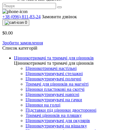
+38 (096) 811-83-24
Замовити дзвінок
0
$0.00
Зробити замовлення
Список категорій
Цінникотримачі та тримачі для цінників
Цінникотримачі та тримачі для цінників
Цінникотримачі настільні
Цінникоутримувачі стелажні
Цінникоутримувачі поличні
Тримачі для цінників на магніті
Цінники пластикові на скотчі
Цінникоутримувачі навісні
Цінникоутримувачі на гачки
Цінники на голці
Підставки під цінники двосторонні
Тримачі цінників на пляшку
Цінникоутримувачі для окулярів
Цінникоутримувачі на вішалку