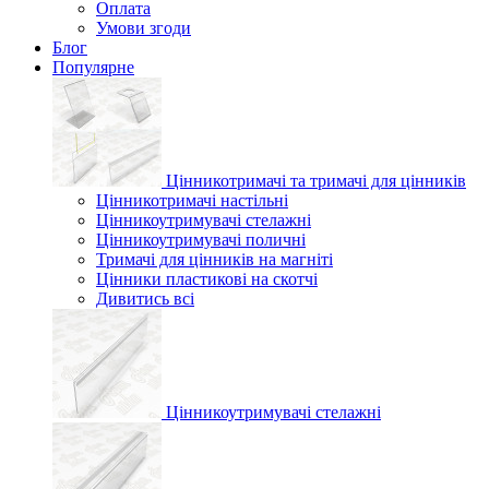
Оплата
Умови згоди
Блог
Популярне
Цінникотримачі та тримачі для цінників
Цінникотримачі настільні
Цінникоутримувачі стелажні
Цінникоутримувачі поличні
Тримачі для цінників на магніті
Цінники пластикові на скотчі
Дивитись всі
Цінникоутримувачі стелажні