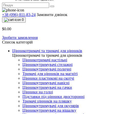
+38 (096) 811-83-24
Замовити дзвінок
0
$0.00
Зробити замовлення
Список категорій
Цінникотримачі та тримачі для цінників
Цінникотримачі та тримачі для цінників
Цінникотримачі настільні
Цінникоутримувачі стелажні
Цінникоутримувачі поличні
Тримачі для цінників на магніті
Цінники пластикові на скотчі
Цінникоутримувачі навісні
Цінникоутримувачі на гачки
Цінники на голці
Підставки під цінники двосторонні
Тримачі цінників на пляшку
Цінникоутримувачі для окулярів
Цінникоутримувачі на вішалку