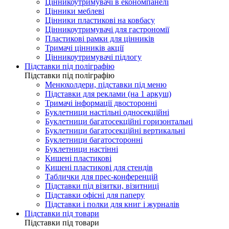
Цінникоутримувачі в економпанелі
Цінники меблеві
Цінники пластикові на ковбасу
Цінникоутримувачі для гастрономії
Пластикові рамки для цінників
Тримачі цінників акції
Цінникоутримувачі підлогу
Підставки під поліграфію
Підставки під поліграфію
Менюхолдери, підставки під меню
Підставки для реклами (на 1 аркуш)
Тримачі інформації двосторонні
Буклетници настільні односекційні
Буклетници багатосекційні горизонтальні
Буклетници багатосекційні вертикальні
Буклетници багатосторонні
Буклетници настінні
Кишені пластикові
Кишені пластикові для стендів
Таблички для прес-конференцій
Підставки під візитки, візитниці
Підставки офісні для паперу
Підставки і полки для книг і журналів
Підставки під товари
Підставки під товари