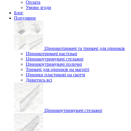
Оплата
Умови згоди
Блог
Популярне
Цінникотримачі та тримачі для цінників
Цінникотримачі настільні
Цінникоутримувачі стелажні
Цінникоутримувачі поличні
Тримачі для цінників на магніті
Цінники пластикові на скотчі
Дивитись всі
Цінникоутримувачі стелажні