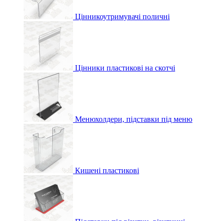
Цінникоутримувачі поличні
Цінники пластикові на скотчі
Менюхолдери, підставки під меню
Кишені пластикові