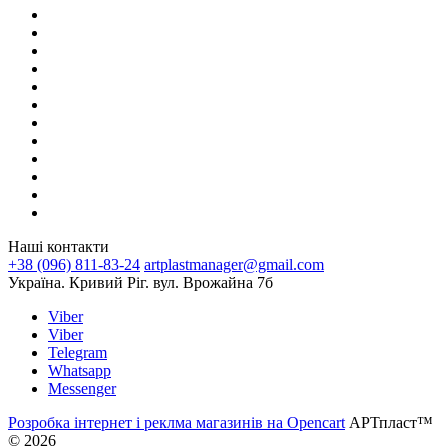
Наші контакти
+38 (096) 811-83-24
artplastmanager@gmail.com
Україна. Кривий Ріг. вул. Врожайна 7б
Viber
Viber
Telegram
Whatsapp
Messenger
Розробка інтернет і реклма магазинів на Opencart
АРТпласт™
© 2026