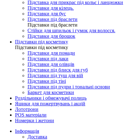
Підставка для прикрас під кольє і ланцюжки
Підставки для кілець.
Підставки для бус
Підставки під браслети
Підставки під браслети
Стійки для шпильок і гумок для волосся.
Підставки для брошок
Підставки під косметику
Підставки під косметику
Підставки для помади
Підставки під лаки
Підставки для олівців
Підставки під блиск для губ
Підставки під туш для вій
Підставки під тіні
Підставки під пудри і тональні основи
Баркет для косметики
Роздільники і обмежувачі полиць
Ящики для пожертвувань і акцій
Лототрони
POS матеріали
Номерки і жетони
Інформація
Доставка