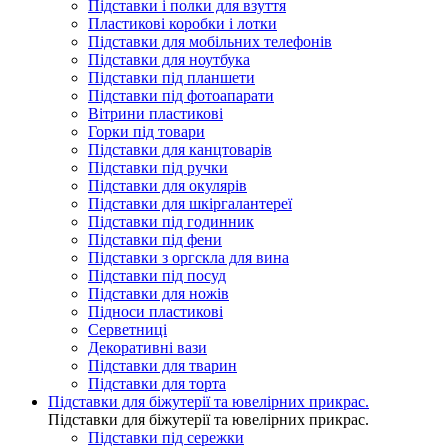
Підставки і полки для взуття
Пластикові коробки і лотки
Підставки для мобільних телефонів
Підставки для ноутбука
Підставки під планшети
Підставки під фотоапарати
Вітрини пластикові
Горки під товари
Підставки для канцтоварів
Підставки під ручки
Підставки для окулярів
Підставки для шкіргалантереї
Підставки під годинник
Підставки під фени
Підставки з оргскла для вина
Підставки під посуд
Підставки для ножів
Підноси пластикові
Серветниці
Декоративні вази
Підставки для тварин
Підставки для торта
Підставки для біжутерії та ювелірниx прикрас.
Підставки для біжутерії та ювелірниx прикрас.
Підставки під сережки