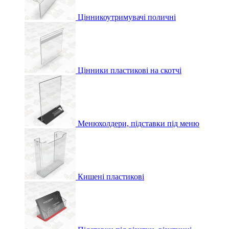
Цінникоутримувачі поличні
Цінники пластикові на скотчі
Менюхолдери, підставки під меню
Кишені пластикові