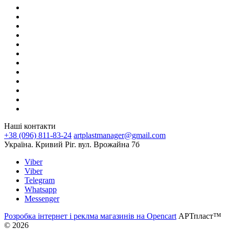
Наші контакти
+38 (096) 811-83-24
artplastmanager@gmail.com
Україна. Кривий Ріг. вул. Врожайна 7б
Viber
Viber
Telegram
Whatsapp
Messenger
Розробка інтернет і реклма магазинів на Opencart
АРТпласт™
© 2026