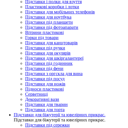
Підставки і полки для взуття
Пластикові коробки і лотки
Підставки для мобільних телефонів
Підставки для ноутбука
Підставки під планшети
Підставки під фотоапарати
Вітрини пластикові
Горки під товари
Підставки для канцтоварів
Підставки під ручки
Підставки для окулярів
Підставки для шкіргалантереї
Підставки під годинник
Підставки під фени
Підставки з оргскла для вина
Підставки під посуд
Підставки для ножів
Підноси пластикові
Серветниці
Декоративні вази
Підставки для тварин
Підставки для торта
Підставки для біжутерії та ювелірниx прикрас.
Підставки для біжутерії та ювелірниx прикрас.
Підставки під сережки