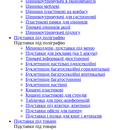
Цінникоутримувачі в економпанелі
Цінники меблеві
Цінники пластикові на ковбасу
Цінникоутримувачі для гастрономії
Пластикові рамки для цінників
Тримачі цінників акції
Цінникоутримувачі підлогу
Підставки під поліграфію
Підставки під поліграфію
Менюхолдери, підставки під меню
Підставки для реклами (на 1 аркуш)
Тримачі інформації двосторонні
Буклетници настільні односекційні
Буклетници багатосекційні горизонтальні
Буклетници багатосекційні вертикальні
Буклетници багатосторонні
Буклетници настінні
Кишені пластикові
Кишені пластикові для стендів
Таблички для прес-конференцій
Підставки під візитки, візитниці
Підставки офісні для паперу
Підставки і полки для книг і журналів
Підставки під товари
Підставки під товари