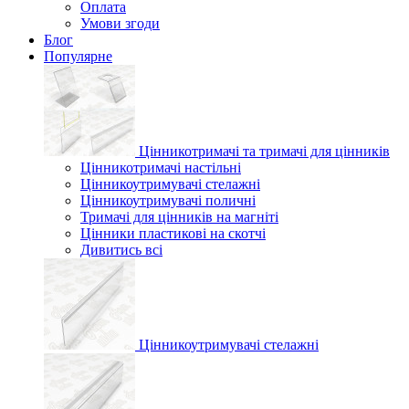
Оплата
Умови згоди
Блог
Популярне
Цінникотримачі та тримачі для цінників
Цінникотримачі настільні
Цінникоутримувачі стелажні
Цінникоутримувачі поличні
Тримачі для цінників на магніті
Цінники пластикові на скотчі
Дивитись всі
Цінникоутримувачі стелажні