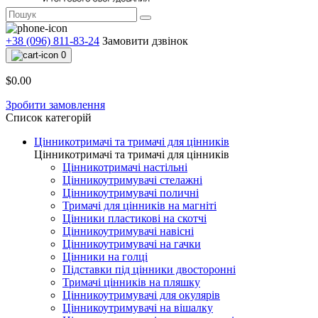
+38 (096) 811-83-24
Замовити дзвінок
0
$0.00
Зробити замовлення
Список категорій
Цінникотримачі та тримачі для цінників
Цінникотримачі та тримачі для цінників
Цінникотримачі настільні
Цінникоутримувачі стелажні
Цінникоутримувачі поличні
Тримачі для цінників на магніті
Цінники пластикові на скотчі
Цінникоутримувачі навісні
Цінникоутримувачі на гачки
Цінники на голці
Підставки під цінники двосторонні
Тримачі цінників на пляшку
Цінникоутримувачі для окулярів
Цінникоутримувачі на вішалку