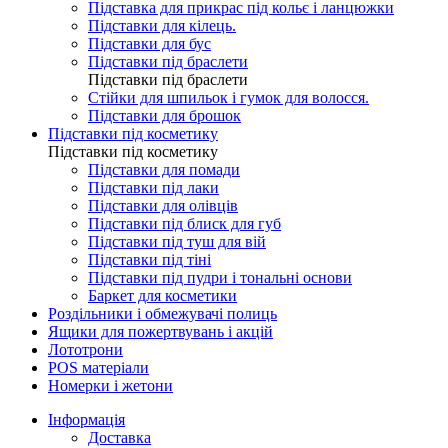
Підставка для прикрас під кольє і ланцюжки
Підставки для кілець.
Підставки для бус
Підставки під браслети
Підставки під браслети
Стійки для шпильок і гумок для волосся.
Підставки для брошок
Підставки під косметику
Підставки під косметику
Підставки для помади
Підставки під лаки
Підставки для олівців
Підставки під блиск для губ
Підставки під туш для вій
Підставки під тіні
Підставки під пудри і тональні основи
Баркет для косметики
Роздільники і обмежувачі полиць
Ящики для пожертвувань і акцій
Лототрони
POS матеріали
Номерки і жетони
Інформація
Доставка