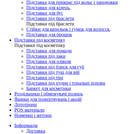
Підставка для прикрас під кольє і ланцюжки
Підставки для кілець.
Підставки для бус
Підставки під браслети
Підставки під браслети
Стійки для шпильок і гумок для волосся.
Підставки для брошок
Підставки під косметику
Підставки під косметику
Підставки для помади
Підставки під лаки
Підставки для олівців
Підставки під блиск для губ
Підставки під туш для вій
Підставки під тіні
Підставки під пудри і тональні основи
Баркет для косметики
Роздільники і обмежувачі полиць
Ящики для пожертвувань і акцій
Лототрони
POS матеріали
Номерки і жетони
Інформація
Доставка