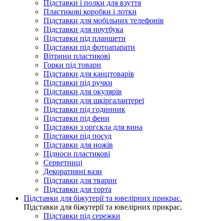
Підставки і полки для взуття
Пластикові коробки і лотки
Підставки для мобільних телефонів
Підставки для ноутбука
Підставки під планшети
Підставки під фотоапарати
Вітрини пластикові
Горки під товари
Підставки для канцтоварів
Підставки під ручки
Підставки для окулярів
Підставки для шкіргалантереї
Підставки під годинник
Підставки під фени
Підставки з оргскла для вина
Підставки під посуд
Підставки для ножів
Підноси пластикові
Серветниці
Декоративні вази
Підставки для тварин
Підставки для торта
Підставки для біжутерії та ювелірниx прикрас.
Підставки для біжутерії та ювелірниx прикрас.
Підставки під сережки