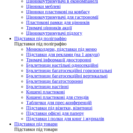
Цінникоутримувачі в економпанелі
Цінники меблеві
Цінники пластикові на ковбасу
Цінникоутримувачі для гастрономії
Пластикові рамки для цінників
Тримачі цінників акції
Цінникоутримувачі підлогу
Підставки під поліграфію
Підставки під поліграфію
Менюхолдери, підставки під меню
Підставки для реклами (на 1 аркуш)
Тримачі інформації двосторонні
Буклетници настільні односекційні
Буклетници багатосекційні горизонтальні
Буклетници багатосекційні вертикальні
Буклетници багатосторонні
Буклетници настінні
Кишені пластикові
Кишені пластикові для стендів
Таблички для прес-конференцій
Підставки під візитки, візитниці
Підставки офісні для паперу
Підставки і полки для книг і журналів
Підставки під товари
Підставки під товари