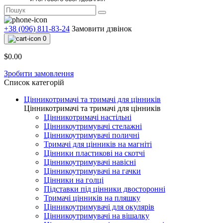
+38 (096) 811-83-24
Замовити дзвінок
0
$0.00
Зробити замовлення
Список категорій
Цінникотримачі та тримачі для цінників
Цінникотримачі та тримачі для цінників
Цінникотримачі настільні
Цінникоутримувачі стелажні
Цінникоутримувачі поличні
Тримачі для цінників на магніті
Цінники пластикові на скотчі
Цінникоутримувачі навісні
Цінникоутримувачі на гачки
Цінники на голці
Підставки під цінники двосторонні
Тримачі цінників на пляшку
Цінникоутримувачі для окулярів
Цінникоутримувачі на вішалку