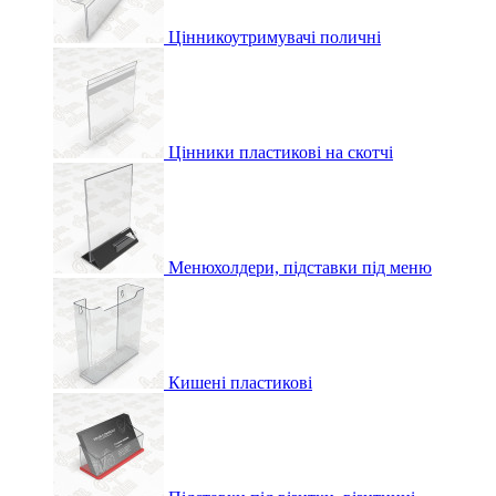
Цінникоутримувачі поличні
Цінники пластикові на скотчі
Менюхолдери, підставки під меню
Кишені пластикові