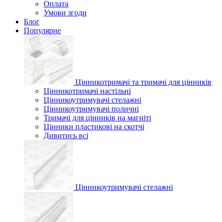
Оплата
Умови згоди
Блог
Популярне
Цінникотримачі та тримачі для цінників
Цінникотримачі настільні
Цінникоутримувачі стелажні
Цінникоутримувачі поличні
Тримачі для цінників на магніті
Цінники пластикові на скотчі
Дивитись всі
Цінникоутримувачі стелажні