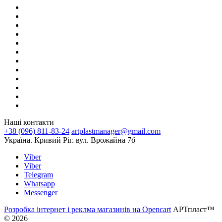
Наші контакти
+38 (096) 811-83-24
artplastmanager@gmail.com
Україна. Кривий Ріг. вул. Врожайна 7б
Viber
Viber
Telegram
Whatsapp
Messenger
Розробка інтернет і реклма магазинів на Opencart
АРТпласт™
© 2026