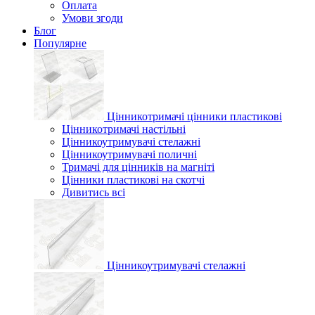
Оплата
Умови згоди
Блог
Популярне
Цінникотримачі цінники пластикові
Цінникотримачі настільні
Цінникоутримувачі стелажні
Цінникоутримувачі поличні
Тримачі для цінників на магніті
Цінники пластикові на скотчі
Дивитись всі
Цінникоутримувачі стелажні