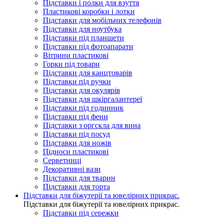
Підставки і полки для взуття
Пластикові коробки і лотки
Підставки для мобільних телефонів
Підставки для ноутбука
Підставки під планшети
Підставки під фотоапарати
Вітрини пластикові
Горки під товари
Підставки для канцтоварів
Підставки під ручки
Підставки для окулярів
Підставки для шкіргалантереї
Підставки під годинник
Підставки під фени
Підставки з оргскла для вина
Підставки під посуд
Підставки для ножів
Підноси пластикові
Серветниці
Декоративні вази
Підставки для тварин
Підставки для торта
Підставки для біжутерії та ювелірниx прикрас.
Підставки для біжутерії та ювелірниx прикрас.
Підставки під сережки