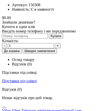
Артикул:
150308
Наявність:
Є в наявності
$0.00
Знайшли дешевше?
Купити в один клік
Введіть номер телефону і ми передзвонимо
Купити
Кількість:
-
+
До кошика
Швидке замовлення
Огляд товару
Відгуків (0)
Підставки під олівці
Підставки під олівці
Відгуків (0)
Немає відгуків про цей товар.
Viber
Viber
Telegram
artplastmanager@gmail.com