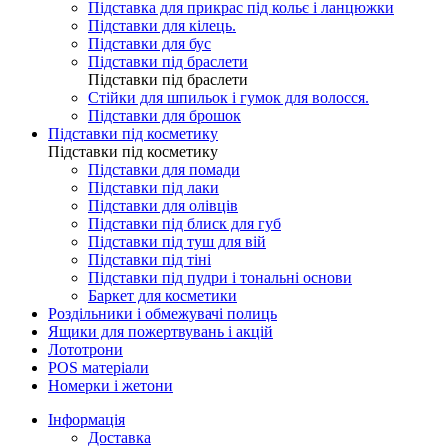
Підставка для прикрас під кольє і ланцюжки
Підставки для кілець.
Підставки для бус
Підставки під браслети
Підставки під браслети
Стійки для шпильок і гумок для волосся.
Підставки для брошок
Підставки під косметику
Підставки під косметику
Підставки для помади
Підставки під лаки
Підставки для олівців
Підставки під блиск для губ
Підставки під туш для вій
Підставки під тіні
Підставки під пудри і тональні основи
Баркет для косметики
Роздільники і обмежувачі полиць
Ящики для пожертвувань і акцій
Лототрони
POS матеріали
Номерки і жетони
Інформація
Доставка