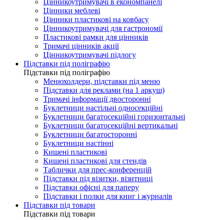
Цінникоутримувачі в економпанелі
Цінники меблеві
Цінники пластикові на ковбасу
Цінникоутримувачі для гастрономії
Пластикові рамки для цінників
Тримачі цінників акції
Цінникоутримувачі підлогу
Підставки під поліграфію
Підставки під поліграфію
Менюхолдери, підставки під меню
Підставки для реклами (на 1 аркуш)
Тримачі інформації двосторонні
Буклетници настільні односекційні
Буклетници багатосекційні горизонтальні
Буклетници багатосекційні вертикальні
Буклетници багатосторонні
Буклетници настінні
Кишені пластикові
Кишені пластикові для стендів
Таблички для прес-конференцій
Підставки під візитки, візитниці
Підставки офісні для паперу
Підставки і полки для книг і журналів
Підставки під товари
Підставки під товари