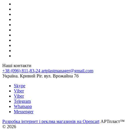
Наші контакти
+38 (096) 811-83-24
artplastmanager@gmail.com
Україна. Кривий Ріг. вул. Врожайна 7б
Skype
Viber
Viber
Telegram
Whatsapp
Messenger
Розробка інтернет і реклма магазинів на Opencart
АРТпласт™
© 2026