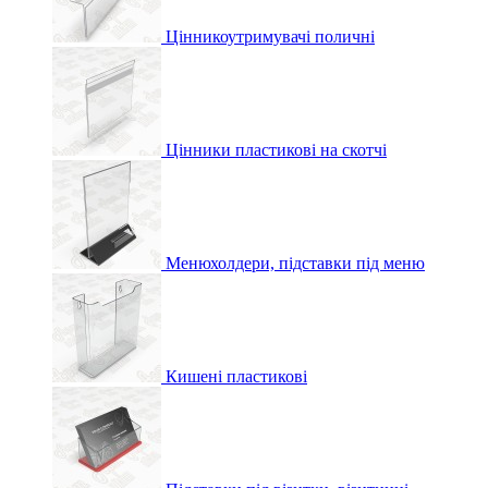
Цінникоутримувачі поличні
Цінники пластикові на скотчі
Менюхолдери, підставки під меню
Кишені пластикові