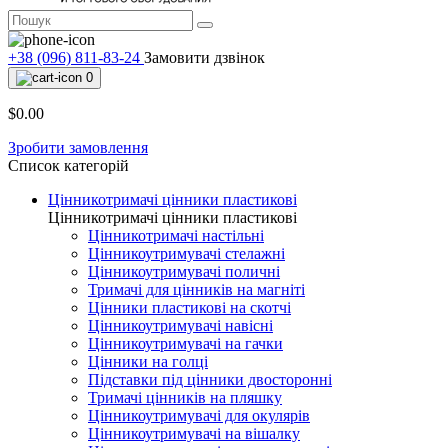
+38 (096) 811-83-24
Замовити дзвінок
0
$0.00
Зробити замовлення
Список категорій
Цінникотримачі цінники пластикові
Цінникотримачі цінники пластикові
Цінникотримачі настільні
Цінникоутримувачі стелажні
Цінникоутримувачі поличні
Тримачі для цінників на магніті
Цінники пластикові на скотчі
Цінникоутримувачі навісні
Цінникоутримувачі на гачки
Цінники на голці
Підставки під цінники двосторонні
Тримачі цінників на пляшку
Цінникоутримувачі для окулярів
Цінникоутримувачі на вішалку