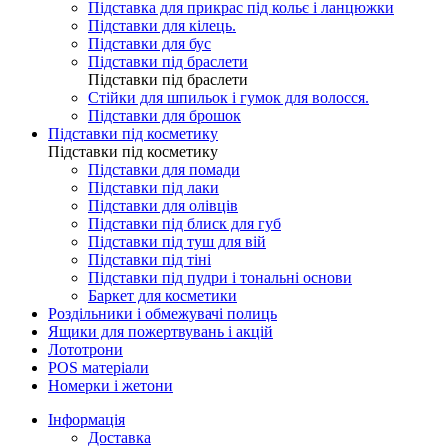
Підставка для прикрас під кольє і ланцюжки
Підставки для кілець.
Підставки для бус
Підставки під браслети
Підставки під браслети
Стійки для шпильок і гумок для волосся.
Підставки для брошок
Підставки під косметику
Підставки під косметику
Підставки для помади
Підставки під лаки
Підставки для олівців
Підставки під блиск для губ
Підставки під туш для вій
Підставки під тіні
Підставки під пудри і тональні основи
Баркет для косметики
Роздільники і обмежувачі полиць
Ящики для пожертвувань і акцій
Лототрони
POS матеріали
Номерки і жетони
Інформація
Доставка