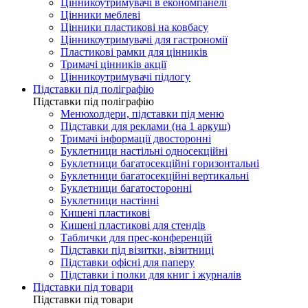
Цінникоутримувачі в економпанелі
Цінники меблеві
Цінники пластикові на ковбасу
Цінникоутримувачі для гастрономії
Пластикові рамки для цінників
Тримачі цінників акції
Цінникоутримувачі підлогу
Підставки під поліграфію
Підставки під поліграфію
Менюхолдери, підставки під меню
Підставки для реклами (на 1 аркуш)
Тримачі інформації двосторонні
Буклетници настільні односекційні
Буклетници багатосекційні горизонтальні
Буклетници багатосекційні вертикальні
Буклетници багатосторонні
Буклетници настінні
Кишені пластикові
Кишені пластикові для стендів
Таблички для прес-конференцій
Підставки під візитки, візитниці
Підставки офісні для паперу
Підставки і полки для книг і журналів
Підставки під товари
Підставки під товари