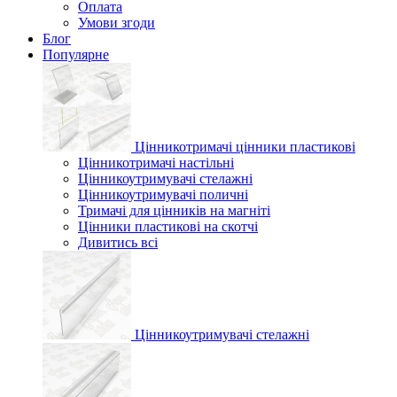
Оплата
Умови згоди
Блог
Популярне
Цінникотримачі цінники пластикові
Цінникотримачі настільні
Цінникоутримувачі стелажні
Цінникоутримувачі поличні
Тримачі для цінників на магніті
Цінники пластикові на скотчі
Дивитись всі
Цінникоутримувачі стелажні