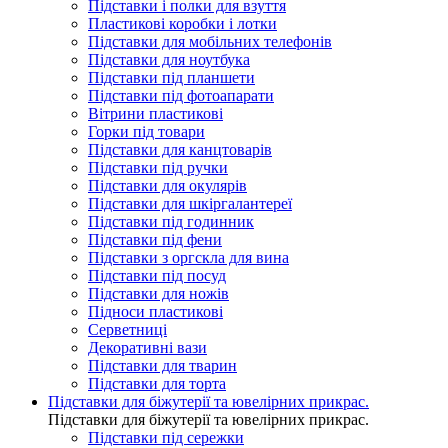
Підставки і полки для взуття
Пластикові коробки і лотки
Підставки для мобільних телефонів
Підставки для ноутбука
Підставки під планшети
Підставки під фотоапарати
Вітрини пластикові
Горки під товари
Підставки для канцтоварів
Підставки під ручки
Підставки для окулярів
Підставки для шкіргалантереї
Підставки під годинник
Підставки під фени
Підставки з оргскла для вина
Підставки під посуд
Підставки для ножів
Підноси пластикові
Серветниці
Декоративні вази
Підставки для тварин
Підставки для торта
Підставки для біжутерії та ювелірниx прикрас.
Підставки для біжутерії та ювелірниx прикрас.
Підставки під сережки