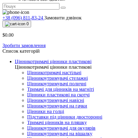
+38 (096) 811-83-24
Замовити дзвінок
0
$0.00
Зробити замовлення
Список категорій
Цінникотримачі цінники пластикові
Цінникотримачі цінники пластикові
Цінникотримачі настільні
Цінникоутримувачі стелажні
Цінникоутримувачі поличні
Тримачі для цінників на магніті
Цінники пластикові на скотчі
Цінникоутримувачі навісні
Цінникоутримувачі на гачки
Цінники на голці
Підставки під цінники двосторонні
Тримачі цінників на пляшку
Цінникоутримувачі для окулярів
Цінникоутримувачі на вішалку