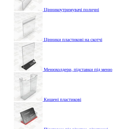
Цінникоутримувачі поличні
Цінники пластикові на скотчі
Менюхолдери, підставки під меню
Кишені пластикові