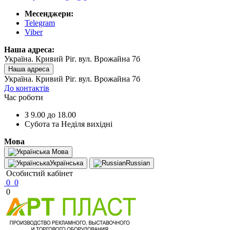
Месенджери:
Telegram
Viber
Наша адреса:
Україна. Кривий Ріг. вул. Врожайна 7б
Наша адреса
Україна. Кривий Ріг. вул. Врожайна 7б
До контактів
Час роботи
З 9.00 до 18.00
Субота та Неділя вихідні
Мова
Мова
Українська
Russian
Особистий кабінет
0
0
0