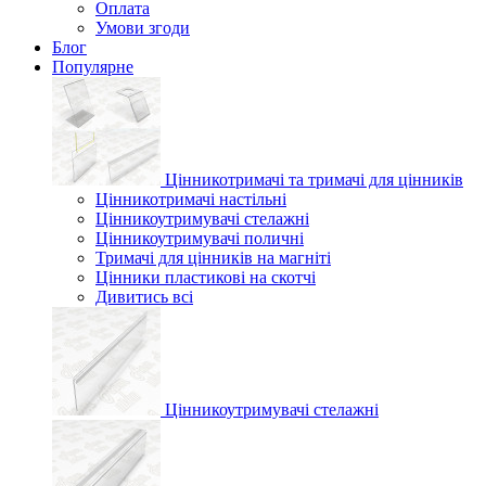
Оплата
Умови згоди
Блог
Популярне
Цінникотримачі та тримачі для цінників
Цінникотримачі настільні
Цінникоутримувачі стелажні
Цінникоутримувачі поличні
Тримачі для цінників на магніті
Цінники пластикові на скотчі
Дивитись всі
Цінникоутримувачі стелажні