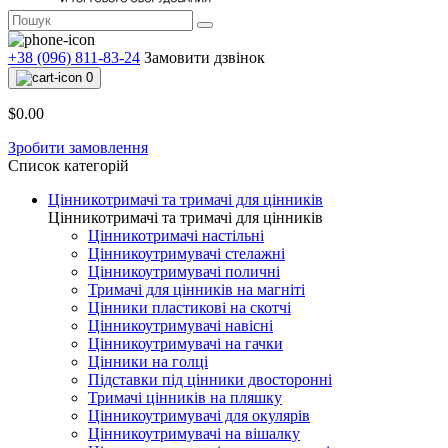
+38 (096) 811-83-24
Замовити дзвінок
0
$0.00
Зробити замовлення
Список категорій
Цінникотримачі та тримачі для цінників
Цінникотримачі та тримачі для цінників
Цінникотримачі настільні
Цінникоутримувачі стелажні
Цінникоутримувачі поличні
Тримачі для цінників на магніті
Цінники пластикові на скотчі
Цінникоутримувачі навісні
Цінникоутримувачі на гачки
Цінники на голці
Підставки під цінники двосторонні
Тримачі цінників на пляшку
Цінникоутримувачі для окулярів
Цінникоутримувачі на вішалку