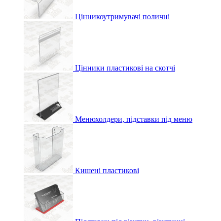
Цінникоутримувачі поличні
Цінники пластикові на скотчі
Менюхолдери, підставки під меню
Кишені пластикові