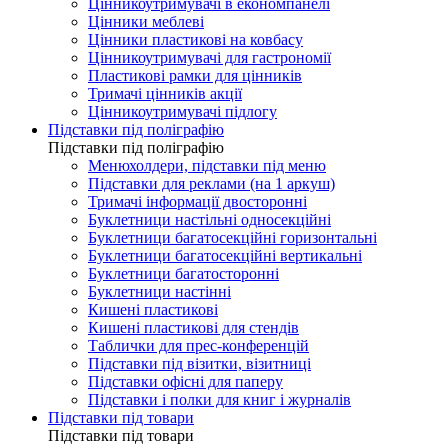
Цінникоутримувачі в економпанелі
Цінники меблеві
Цінники пластикові на ковбасу
Цінникоутримувачі для гастрономії
Пластикові рамки для цінників
Тримачі цінників акції
Цінникоутримувачі підлогу
Підставки під поліграфію
Підставки під поліграфію
Менюхолдери, підставки під меню
Підставки для реклами (на 1 аркуш)
Тримачі інформації двосторонні
Буклетници настільні односекційні
Буклетници багатосекційні горизонтальні
Буклетници багатосекційні вертикальні
Буклетници багатосторонні
Буклетници настінні
Кишені пластикові
Кишені пластикові для стендів
Таблички для прес-конференцій
Підставки під візитки, візитниці
Підставки офісні для паперу
Підставки і полки для книг і журналів
Підставки під товари
Підставки під товари