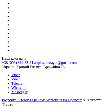
Наші контакти
+38 (096) 811-83-24
artplastmanager@gmail.com
Україна. Кривий Ріг. вул. Врожайна 7б
Viber
Viber
Telegram
Whatsapp
Messenger
Розробка інтернет і реклма магазинів на Opencart
АРТпласт™
© 2026