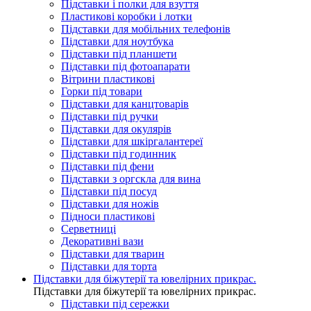
Підставки і полки для взуття
Пластикові коробки і лотки
Підставки для мобільних телефонів
Підставки для ноутбука
Підставки під планшети
Підставки під фотоапарати
Вітрини пластикові
Горки під товари
Підставки для канцтоварів
Підставки під ручки
Підставки для окулярів
Підставки для шкіргалантереї
Підставки під годинник
Підставки під фени
Підставки з оргскла для вина
Підставки під посуд
Підставки для ножів
Підноси пластикові
Серветниці
Декоративні вази
Підставки для тварин
Підставки для торта
Підставки для біжутерії та ювелірниx прикрас.
Підставки для біжутерії та ювелірниx прикрас.
Підставки під сережки