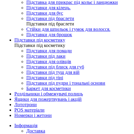
Підставка для прикрас під кольє і ланцюжки
Підставки для кілець.
Підставки для бус
Підставки під браслети
Підставки під браслети
Стійки для шпильок і гумок для волосся.
Підставки для брошок
Підставки під косметику
Підставки під косметику
Підставки для помади
Підставки під лаки
Підставки для олівців
Підставки під блиск для губ
Підставки під туш для вій
Підставки під тіні
Підставки під пудри і тональні основи
Баркет для косметики
Роздільники і обмежувачі полиць
Ящики для пожертвувань і акцій
Лототрони
POS матеріали
Номерки і жетони
Інформація
Доставка