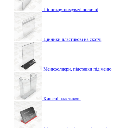
Цінникоутримувачі поличні
Цінники пластикові на скотчі
Менюхолдери, підставки під меню
Кишені пластикові