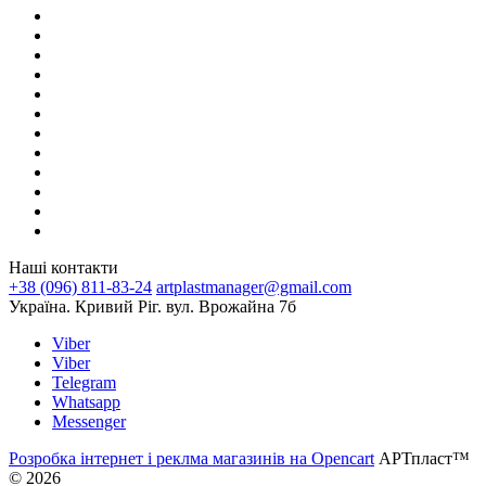
Наші контакти
+38 (096) 811-83-24
artplastmanager@gmail.com
Україна. Кривий Ріг. вул. Врожайна 7б
Viber
Viber
Telegram
Whatsapp
Messenger
Розробка інтернет і реклма магазинів на Opencart
АРТпласт™
© 2026