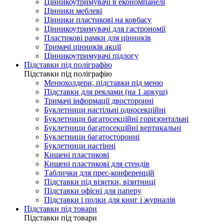
Цінникоутримувачі в економпанелі
Цінники меблеві
Цінники пластикові на ковбасу
Цінникоутримувачі для гастрономії
Пластикові рамки для цінників
Тримачі цінників акції
Цінникоутримувачі підлогу
Підставки під поліграфію
Підставки під поліграфію
Менюхолдери, підставки під меню
Підставки для реклами (на 1 аркуш)
Тримачі інформації двосторонні
Буклетници настільні односекційні
Буклетници багатосекційні горизонтальні
Буклетници багатосекційні вертикальні
Буклетници багатосторонні
Буклетници настінні
Кишені пластикові
Кишені пластикові для стендів
Таблички для прес-конференцій
Підставки під візитки, візитниці
Підставки офісні для паперу
Підставки і полки для книг і журналів
Підставки під товари
Підставки під товари