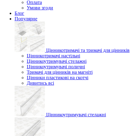
Оплата
Умови згоди
Блог
Популярне
Цінникотримачі та тримачі для цінників
Цінникотримачі настільні
Цінникоутримувачі стелажні
Цінникоутримувачі поличні
Тримачі для цінників на магніті
Цінники пластикові на скотчі
Дивитись всі
Цінникоутримувачі стелажні