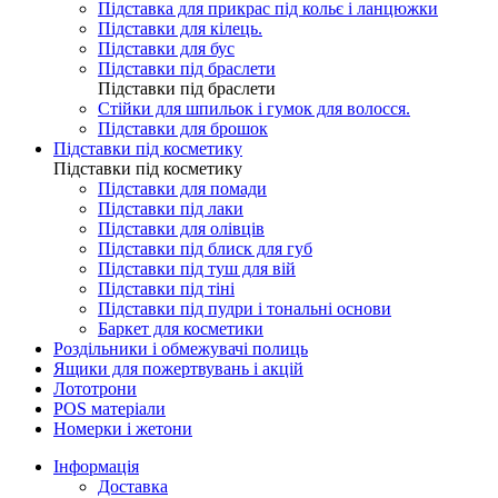
Підставка для прикрас під кольє і ланцюжки
Підставки для кілець.
Підставки для бус
Підставки під браслети
Підставки під браслети
Стійки для шпильок і гумок для волосся.
Підставки для брошок
Підставки під косметику
Підставки під косметику
Підставки для помади
Підставки під лаки
Підставки для олівців
Підставки під блиск для губ
Підставки під туш для вій
Підставки під тіні
Підставки під пудри і тональні основи
Баркет для косметики
Роздільники і обмежувачі полиць
Ящики для пожертвувань і акцій
Лототрони
POS матеріали
Номерки і жетони
Інформація
Доставка