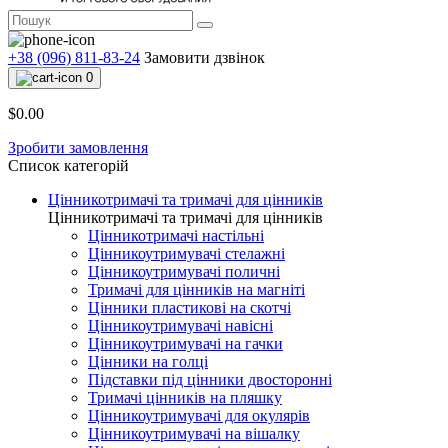
+38 (096) 811-83-24
Замовити дзвінок
0
$0.00
Зробити замовлення
Список категорій
Цінникотримачі та тримачі для цінників
Цінникотримачі та тримачі для цінників
Цінникотримачі настільні
Цінникоутримувачі стелажні
Цінникоутримувачі поличні
Тримачі для цінників на магніті
Цінники пластикові на скотчі
Цінникоутримувачі навісні
Цінникоутримувачі на гачки
Цінники на голці
Підставки під цінники двосторонні
Тримачі цінників на пляшку
Цінникоутримувачі для окулярів
Цінникоутримувачі на вішалку