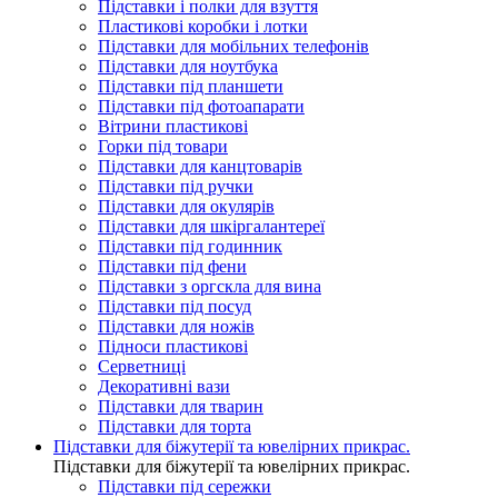
Підставки і полки для взуття
Пластикові коробки і лотки
Підставки для мобільних телефонів
Підставки для ноутбука
Підставки під планшети
Підставки під фотоапарати
Вітрини пластикові
Горки під товари
Підставки для канцтоварів
Підставки під ручки
Підставки для окулярів
Підставки для шкіргалантереї
Підставки під годинник
Підставки під фени
Підставки з оргскла для вина
Підставки під посуд
Підставки для ножів
Підноси пластикові
Серветниці
Декоративні вази
Підставки для тварин
Підставки для торта
Підставки для біжутерії та ювелірниx прикрас.
Підставки для біжутерії та ювелірниx прикрас.
Підставки під сережки