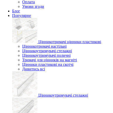
Оплата
Умови згоди
Блог
Популярне
Цінникотримачі цінники пластикові
Цінникотримачі настільні
Цінникоутримувачі стелажні
Цінникоутримувачі поличні
Тримачі для цінників на магніті
Цінники пластикові на скотчі
Дивитись всі
Цінникоутримувачі стелажні