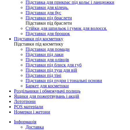
Підставка для прикрас під кольє і ланцюжки
Підставки для кілець.
Підставки для бус
Підставки під браслети
Підставки під браслети
Стійки для шпильок і гумок для волосся.
Підставки для брошок
Підставки під косметику
Підставки під косметику
Підставки для помади
Підставки під лаки
Підставки для олівців
Підставки під блиск для губ
Підставки під туш для вій
Підставки під тіні
Підставки під пудри і тональні основи
Баркет для косметики
Роздільники і обмежувачі полиць
Ящики для пожертвувань і акцій
Лототрони
POS матеріали
Номерки і жетони
Інформація
Доставка