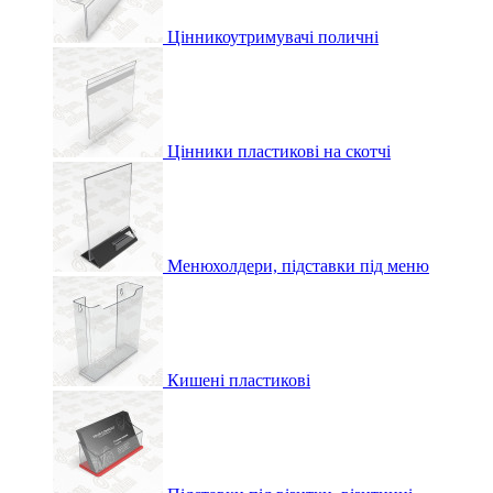
Цінникоутримувачі поличні
Цінники пластикові на скотчі
Менюхолдери, підставки під меню
Кишені пластикові