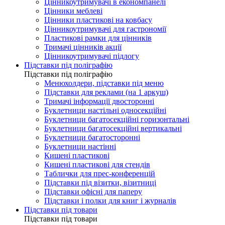
Цінникоутримувачі в економпанелі
Цінники меблеві
Цінники пластикові на ковбасу
Цінникоутримувачі для гастрономії
Пластикові рамки для цінників
Тримачі цінників акції
Цінникоутримувачі підлогу
Підставки під поліграфію
Підставки під поліграфію
Менюхолдери, підставки під меню
Підставки для реклами (на 1 аркуш)
Тримачі інформації двосторонні
Буклетници настільні односекційні
Буклетници багатосекційні горизонтальні
Буклетници багатосекційні вертикальні
Буклетници багатосторонні
Буклетници настінні
Кишені пластикові
Кишені пластикові для стендів
Таблички для прес-конференцій
Підставки під візитки, візитниці
Підставки офісні для паперу
Підставки і полки для книг і журналів
Підставки під товари
Підставки під товари