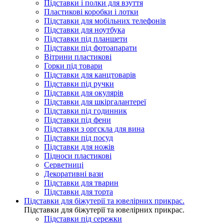
Підставки і полки для взуття
Пластикові коробки і лотки
Підставки для мобільних телефонів
Підставки для ноутбука
Підставки під планшети
Підставки під фотоапарати
Вітрини пластикові
Горки під товари
Підставки для канцтоварів
Підставки під ручки
Підставки для окулярів
Підставки для шкіргалантереї
Підставки під годинник
Підставки під фени
Підставки з оргскла для вина
Підставки під посуд
Підставки для ножів
Підноси пластикові
Серветниці
Декоративні вази
Підставки для тварин
Підставки для торта
Підставки для біжутерії та ювелірниx прикрас.
Підставки для біжутерії та ювелірниx прикрас.
Підставки під сережки