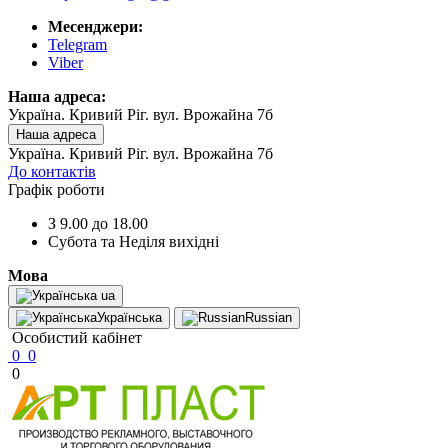
Месенджери:
Telegram
Viber
Наша адреса:
Україна. Кривий Ріг. вул. Врожайна 7б
Наша адреса
Україна. Кривий Ріг. вул. Врожайна 7б
До контактів
Графік роботи
З 9.00 до 18.00
Субота та Неділя вихідні
Мова
ua
Українська
Russian
Особистий кабінет
0
0
0