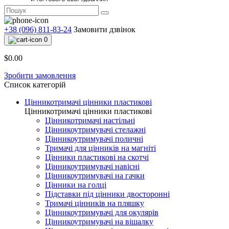
+38 (096) 811-83-24
Замовити дзвінок
0
$0.00
Зробити замовлення
Список категорій
Цінникотримачі цінники пластикові
Цінникотримачі цінники пластикові
Цінникотримачі настільні
Цінникоутримувачі стелажні
Цінникоутримувачі поличні
Тримачі для цінників на магніті
Цінники пластикові на скотчі
Цінникоутримувачі навісні
Цінникоутримувачі на гачки
Цінники на голці
Підставки під цінники двосторонні
Тримачі цінників на пляшку
Цінникоутримувачі для окулярів
Цінникоутримувачі на вішалку