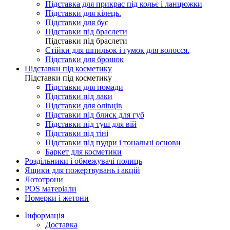
Підставка для прикрас під кольє і ланцюжки
Підставки для кілець.
Підставки для бус
Підставки під браслети
Підставки під браслети
Стійки для шпильок і гумок для волосся.
Підставки для брошок
Підставки під косметику
Підставки під косметику
Підставки для помади
Підставки під лаки
Підставки для олівців
Підставки під блиск для губ
Підставки під туш для вій
Підставки під тіні
Підставки під пудри і тональні основи
Баркет для косметики
Роздільники і обмежувачі полиць
Ящики для пожертвувань і акцій
Лототрони
POS матеріали
Номерки і жетони
Інформація
Доставка