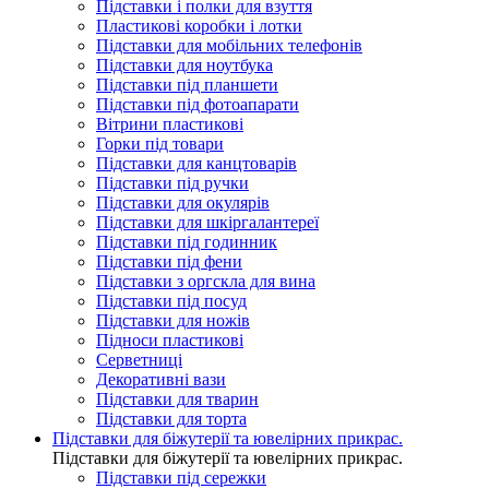
Підставки і полки для взуття
Пластикові коробки і лотки
Підставки для мобільних телефонів
Підставки для ноутбука
Підставки під планшети
Підставки під фотоапарати
Вітрини пластикові
Горки під товари
Підставки для канцтоварів
Підставки під ручки
Підставки для окулярів
Підставки для шкіргалантереї
Підставки під годинник
Підставки під фени
Підставки з оргскла для вина
Підставки під посуд
Підставки для ножів
Підноси пластикові
Серветниці
Декоративні вази
Підставки для тварин
Підставки для торта
Підставки для біжутерії та ювелірниx прикрас.
Підставки для біжутерії та ювелірниx прикрас.
Підставки під сережки