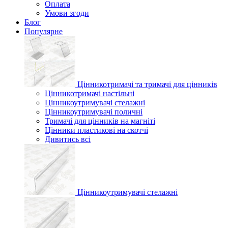
Оплата
Умови згоди
Блог
Популярне
Цінникотримачі та тримачі для цінників
Цінникотримачі настільні
Цінникоутримувачі стелажні
Цінникоутримувачі поличні
Тримачі для цінників на магніті
Цінники пластикові на скотчі
Дивитись всі
Цінникоутримувачі стелажні