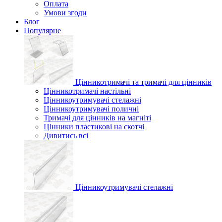
Оплата
Умови згоди
Блог
Популярне
Цінникотримачі та тримачі для цінників
Цінникотримачі настільні
Цінникоутримувачі стелажні
Цінникоутримувачі поличні
Тримачі для цінників на магніті
Цінники пластикові на скотчі
Дивитись всі
Цінникоутримувачі стелажні