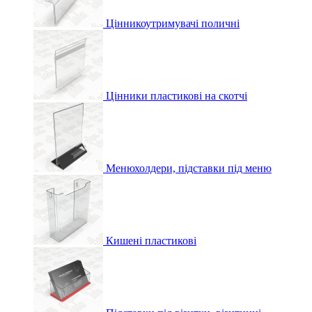
Цінникоутримувачі поличні
Цінники пластикові на скотчі
Менюхолдери, підставки під меню
Кишені пластикові