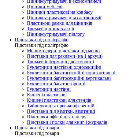
Цінникоутримувачі в економпанелі
Цінники меблеві
Цінники пластикові на ковбасу
Цінникоутримувачі для гастрономії
Пластикові рамки для цінників
Тримачі цінників акції
Цінникоутримувачі підлогу
Підставки під поліграфію
Підставки під поліграфію
Менюхолдери, підставки під меню
Підставки для реклами (на 1 аркуш)
Тримачі інформації двосторонні
Буклетници настільні односекційні
Буклетници багатосекційні горизонтальні
Буклетници багатосекційні вертикальні
Буклетници багатосторонні
Буклетници настінні
Кишені пластикові
Кишені пластикові для стендів
Таблички для прес-конференцій
Підставки під візитки, візитниці
Підставки офісні для паперу
Підставки і полки для книг і журналів
Підставки під товари
Підставки під товари