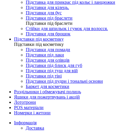
Підставка для прикрас під кольє і ланцюжки
Підставки для кілець.
Підставки для бус
Підставки під браслети
Підставки під браслети
Стійки для шпильок і гумок для волосся.
Підставки для брошок
Підставки під косметику
Підставки під косметику
Підставки для помади
Підставки під лаки
Підставки для олівців
Підставки під блиск для губ
Підставки під туш для вій
Підставки під тіні
Підставки під пудри і тональні основи
Баркет для косметики
Роздільники і обмежувачі полиць
Ящики для пожертвувань і акцій
Лототрони
POS матеріали
Номерки і жетони
Інформація
Доставка