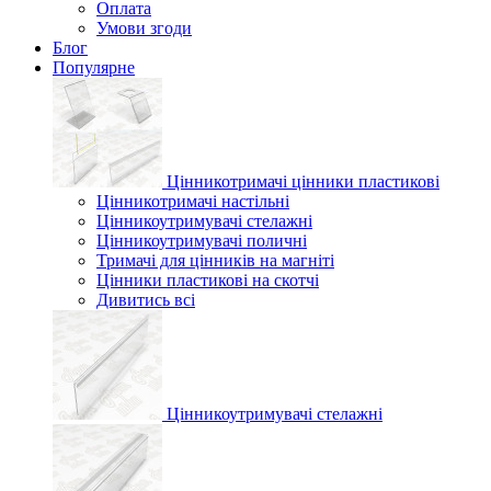
Оплата
Умови згоди
Блог
Популярне
Цінникотримачі цінники пластикові
Цінникотримачі настільні
Цінникоутримувачі стелажні
Цінникоутримувачі поличні
Тримачі для цінників на магніті
Цінники пластикові на скотчі
Дивитись всі
Цінникоутримувачі стелажні