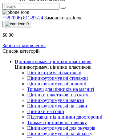
+38 (096) 811-83-24
Замовити дзвінок
0
$0.00
Зробити замовлення
Список категорій
Цінникотримачі цінники пластикові
Цінникотримачі цінники пластикові
Цінникотримачі настільні
Цінникоутримувачі стелажні
Цінникоутримувачі поличні
Тримачі для цінників на магніті
Цінники пластикові на скотчі
Цінникоутримувачі навісні
Цінникоутримувачі на гачки
Цінники на голці
Підставки під цінники двосторонні
Тримачі цінників на пляшку
Цінникоутримувачі для окулярів
Цінникоутримувачі на вішалку