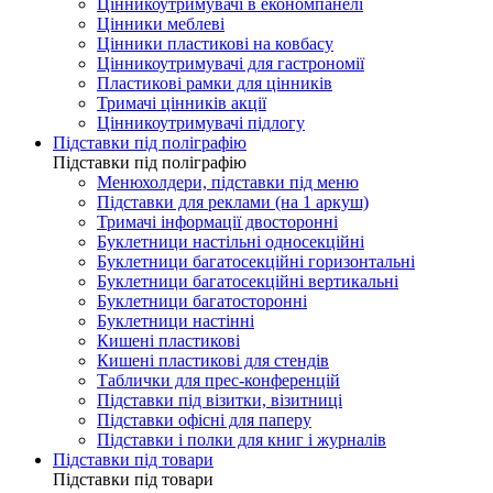
Цінникоутримувачі в економпанелі
Цінники меблеві
Цінники пластикові на ковбасу
Цінникоутримувачі для гастрономії
Пластикові рамки для цінників
Тримачі цінників акції
Цінникоутримувачі підлогу
Підставки під поліграфію
Підставки під поліграфію
Менюхолдери, підставки під меню
Підставки для реклами (на 1 аркуш)
Тримачі інформації двосторонні
Буклетници настільні односекційні
Буклетници багатосекційні горизонтальні
Буклетници багатосекційні вертикальні
Буклетници багатосторонні
Буклетници настінні
Кишені пластикові
Кишені пластикові для стендів
Таблички для прес-конференцій
Підставки під візитки, візитниці
Підставки офісні для паперу
Підставки і полки для книг і журналів
Підставки під товари
Підставки під товари