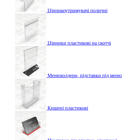
Цінникоутримувачі поличні
Цінники пластикові на скотчі
Менюхолдери, підставки під меню
Кишені пластикові