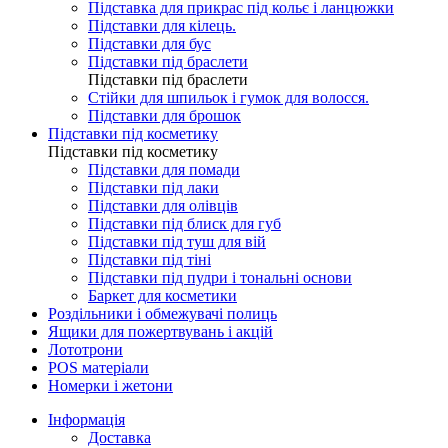
Підставка для прикрас під кольє і ланцюжки
Підставки для кілець.
Підставки для бус
Підставки під браслети
Підставки під браслети
Стійки для шпильок і гумок для волосся.
Підставки для брошок
Підставки під косметику
Підставки під косметику
Підставки для помади
Підставки під лаки
Підставки для олівців
Підставки під блиск для губ
Підставки під туш для вій
Підставки під тіні
Підставки під пудри і тональні основи
Баркет для косметики
Роздільники і обмежувачі полиць
Ящики для пожертвувань і акцій
Лототрони
POS матеріали
Номерки і жетони
Інформація
Доставка