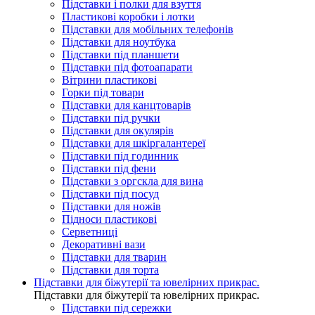
Підставки і полки для взуття
Пластикові коробки і лотки
Підставки для мобільних телефонів
Підставки для ноутбука
Підставки під планшети
Підставки під фотоапарати
Вітрини пластикові
Горки під товари
Підставки для канцтоварів
Підставки під ручки
Підставки для окулярів
Підставки для шкіргалантереї
Підставки під годинник
Підставки під фени
Підставки з оргскла для вина
Підставки під посуд
Підставки для ножів
Підноси пластикові
Серветниці
Декоративні вази
Підставки для тварин
Підставки для торта
Підставки для біжутерії та ювелірниx прикрас.
Підставки для біжутерії та ювелірниx прикрас.
Підставки під сережки