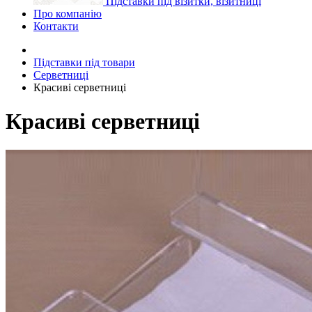
Підставки під візитки, візитниці
Про компанію
Контакти
Підставки під товари
Серветниці
Красиві серветниці
Красиві серветниці