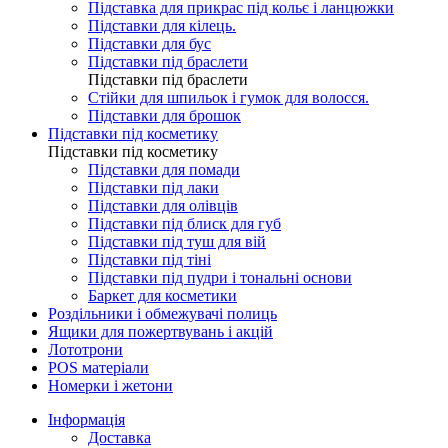
Підставка для прикрас під кольє і ланцюжки
Підставки для кілець.
Підставки для бус
Підставки під браслети
Підставки під браслети
Стійки для шпильок і гумок для волосся.
Підставки для брошок
Підставки під косметику
Підставки під косметику
Підставки для помади
Підставки під лаки
Підставки для олівців
Підставки під блиск для губ
Підставки під туш для вій
Підставки під тіні
Підставки під пудри і тональні основи
Баркет для косметики
Роздільники і обмежувачі полиць
Ящики для пожертвувань і акцій
Лототрони
POS матеріали
Номерки і жетони
Інформація
Доставка