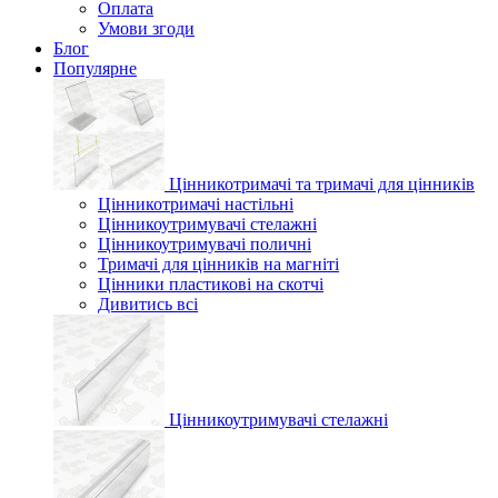
Оплата
Умови згоди
Блог
Популярне
Цінникотримачі та тримачі для цінників
Цінникотримачі настільні
Цінникоутримувачі стелажні
Цінникоутримувачі поличні
Тримачі для цінників на магніті
Цінники пластикові на скотчі
Дивитись всі
Цінникоутримувачі стелажні