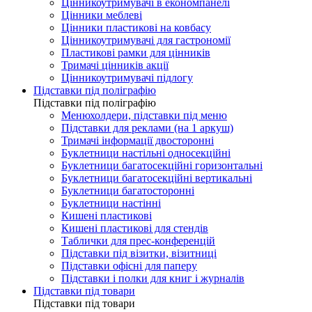
Цінникоутримувачі в економпанелі
Цінники меблеві
Цінники пластикові на ковбасу
Цінникоутримувачі для гастрономії
Пластикові рамки для цінників
Тримачі цінників акції
Цінникоутримувачі підлогу
Підставки під поліграфію
Підставки під поліграфію
Менюхолдери, підставки під меню
Підставки для реклами (на 1 аркуш)
Тримачі інформації двосторонні
Буклетници настільні односекційні
Буклетници багатосекційні горизонтальні
Буклетници багатосекційні вертикальні
Буклетници багатосторонні
Буклетници настінні
Кишені пластикові
Кишені пластикові для стендів
Таблички для прес-конференцій
Підставки під візитки, візитниці
Підставки офісні для паперу
Підставки і полки для книг і журналів
Підставки під товари
Підставки під товари