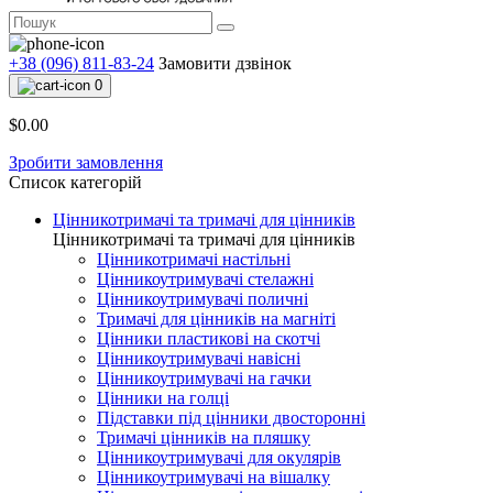
+38 (096) 811-83-24
Замовити дзвінок
0
$0.00
Зробити замовлення
Список категорій
Цінникотримачі та тримачі для цінників
Цінникотримачі та тримачі для цінників
Цінникотримачі настільні
Цінникоутримувачі стелажні
Цінникоутримувачі поличні
Тримачі для цінників на магніті
Цінники пластикові на скотчі
Цінникоутримувачі навісні
Цінникоутримувачі на гачки
Цінники на голці
Підставки під цінники двосторонні
Тримачі цінників на пляшку
Цінникоутримувачі для окулярів
Цінникоутримувачі на вішалку