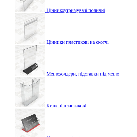
Цінникоутримувачі поличні
Цінники пластикові на скотчі
Менюхолдери, підставки під меню
Кишені пластикові