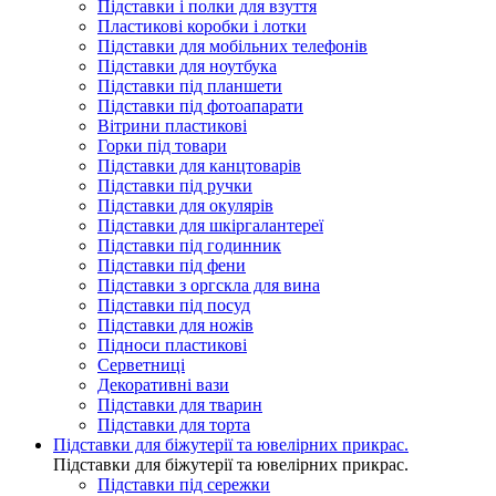
Підставки і полки для взуття
Пластикові коробки і лотки
Підставки для мобільних телефонів
Підставки для ноутбука
Підставки під планшети
Підставки під фотоапарати
Вітрини пластикові
Горки під товари
Підставки для канцтоварів
Підставки під ручки
Підставки для окулярів
Підставки для шкіргалантереї
Підставки під годинник
Підставки під фени
Підставки з оргскла для вина
Підставки під посуд
Підставки для ножів
Підноси пластикові
Серветниці
Декоративні вази
Підставки для тварин
Підставки для торта
Підставки для біжутерії та ювелірниx прикрас.
Підставки для біжутерії та ювелірниx прикрас.
Підставки під сережки