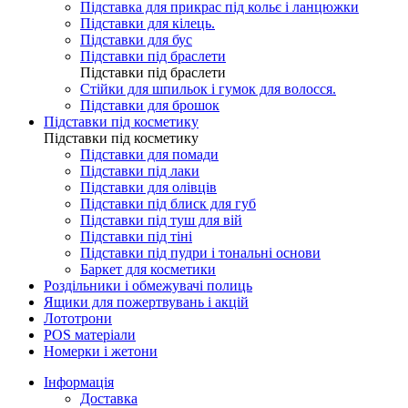
Підставка для прикрас під кольє і ланцюжки
Підставки для кілець.
Підставки для бус
Підставки під браслети
Підставки під браслети
Стійки для шпильок і гумок для волосся.
Підставки для брошок
Підставки під косметику
Підставки під косметику
Підставки для помади
Підставки під лаки
Підставки для олівців
Підставки під блиск для губ
Підставки під туш для вій
Підставки під тіні
Підставки під пудри і тональні основи
Баркет для косметики
Роздільники і обмежувачі полиць
Ящики для пожертвувань і акцій
Лототрони
POS матеріали
Номерки і жетони
Інформація
Доставка