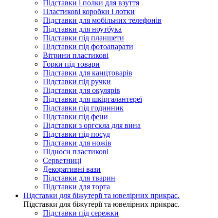
Підставки і полки для взуття
Пластикові коробки і лотки
Підставки для мобільних телефонів
Підставки для ноутбука
Підставки під планшети
Підставки під фотоапарати
Вітрини пластикові
Горки під товари
Підставки для канцтоварів
Підставки під ручки
Підставки для окулярів
Підставки для шкіргалантереї
Підставки під годинник
Підставки під фени
Підставки з оргскла для вина
Підставки під посуд
Підставки для ножів
Підноси пластикові
Серветниці
Декоративні вази
Підставки для тварин
Підставки для торта
Підставки для біжутерії та ювелірниx прикрас.
Підставки для біжутерії та ювелірниx прикрас.
Підставки під сережки