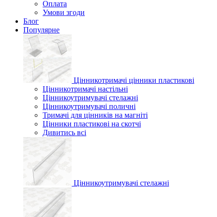
Оплата
Умови згоди
Блог
Популярне
Цінникотримачі цінники пластикові
Цінникотримачі настільні
Цінникоутримувачі стелажні
Цінникоутримувачі поличні
Тримачі для цінників на магніті
Цінники пластикові на скотчі
Дивитись всі
Цінникоутримувачі стелажні