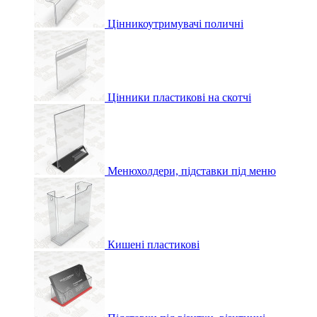
Цінникоутримувачі поличні
Цінники пластикові на скотчі
Менюхолдери, підставки під меню
Кишені пластикові