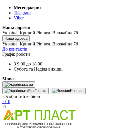
Месенджери:
Telegram
Viber
Наша адреса:
Україна. Кривий Ріг. вул. Врожайна 7б
Наша адреса
Україна. Кривий Ріг. вул. Врожайна 7б
До контактів
Графік роботи
З 9.00 до 18.00
Субота та Неділя вихідні
Мова
ua
Українська
Russian
Особистий кабінет
0
0
0