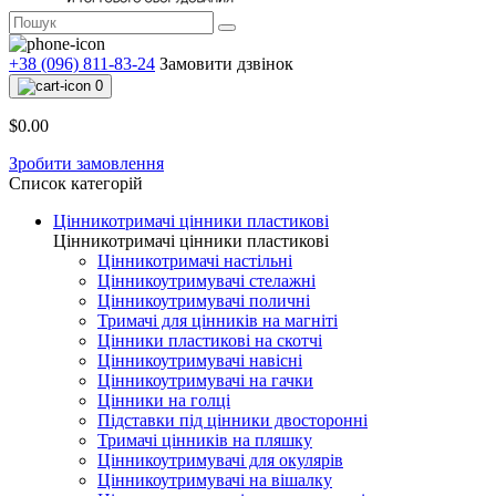
+38 (096) 811-83-24
Замовити дзвінок
0
$0.00
Зробити замовлення
Список категорій
Цінникотримачі цінники пластикові
Цінникотримачі цінники пластикові
Цінникотримачі настільні
Цінникоутримувачі стелажні
Цінникоутримувачі поличні
Тримачі для цінників на магніті
Цінники пластикові на скотчі
Цінникоутримувачі навісні
Цінникоутримувачі на гачки
Цінники на голці
Підставки під цінники двосторонні
Тримачі цінників на пляшку
Цінникоутримувачі для окулярів
Цінникоутримувачі на вішалку