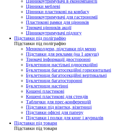
Цінникоутримувачі в економпанелі
Цінники меблеві
Цінники пластикові на ковбасу
Цінникоутримувачі для гастрономії
Пластикові рамки для цінників
Тримачі цінників акції
Цінникоутримувачі підлогу
Підставки під поліграфію
Підставки під поліграфію
Менюхолдери, підставки під меню
Підставки для реклами (на 1 аркуш)
Тримачі інформації двосторонні
Буклетници настільні односекційні
Буклетници багатосекційні горизонтальні
Буклетници багатосекційні вертикальні
Буклетници багатосторонні
Буклетници настінні
Кишені пластикові
Кишені пластикові для стендів
Таблички для прес-конференцій
Підставки під візитки, візитниці
Підставки офісні для паперу
Підставки і полки для книг і журналів
Підставки під товари
Підставки під товари