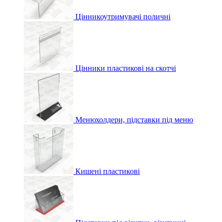
Цінникоутримувачі поличні
Цінники пластикові на скотчі
Менюхолдери, підставки під меню
Кишені пластикові