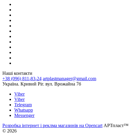
Наші контакти
+38 (096) 811-83-24
artplastmanager@gmail.com
Україна. Кривий Ріг. вул. Врожайна 7б
Viber
Viber
Telegram
Whatsapp
Messenger
Розробка інтернет і реклма магазинів на Opencart
АРТпласт™
© 2026