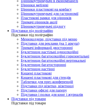
Цінникоутримувачі в економпанелі
Цінники меблеві
Цінники пластикові на ковбасу
Цінникоутримувачі для гастрономії
Пластикові рамки для цінників
Тримачі цінників акції
Цінникоутримувачі підлогу
Підставки під поліграфію
Підставки під поліграфію
Менюхолдери, підставки під меню
Підставки для реклами (на 1 аркуш)
Тримачі інформації двосторонні
Буклетници настільні односекційні
Буклетници багатосекційні горизонтальні
Буклетници багатосекційні вертикальні
Буклетници багатосторонні
Буклетници настінні
Кишені пластикові
Кишені пластикові для стендів
Таблички для прес-конференцій
Підставки під візитки, візитниці
Підставки офісні для паперу
Підставки і полки для книг і журналів
Підставки під товари
Підставки під товари