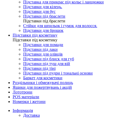
Підставка для прикрас під кольє і ланцюжки
Підставки для кілець.
Підставки для бус
Підставки під браслети
Підставки під браслети
Стійки для шпильок і гумок для волосся.
Підставки для брошок
Підставки під косметику
Підставки під косметику
Підставки для помади
Підставки під лаки
Підставки для олівців
Підставки під блиск для губ
Підставки під туш для вій
Підставки під тіні
Підставки під пудри і тональні основи
Баркет для косметики
Роздільники і обмежувачі полиць
Ящики для пожертвувань і акцій
Лототрони
POS матеріали
Номерки і жетони
Інформація
Доставка