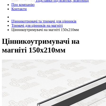
Підставки під візитки, візитниці
Про компанію
Контакти
Цінникотримачі та тримачі для цінників
Тримачі для цінників на магніті
Цінникоутримувачі на магніті 150x210мм
Цінникоутримувачі на
магніті 150x210мм