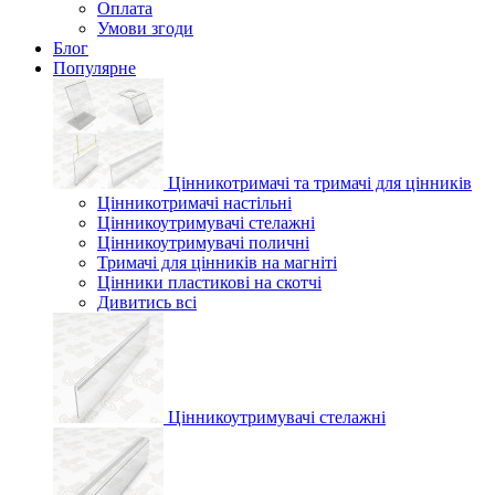
Оплата
Умови згоди
Блог
Популярне
Цінникотримачі та тримачі для цінників
Цінникотримачі настільні
Цінникоутримувачі стелажні
Цінникоутримувачі поличні
Тримачі для цінників на магніті
Цінники пластикові на скотчі
Дивитись всі
Цінникоутримувачі стелажні