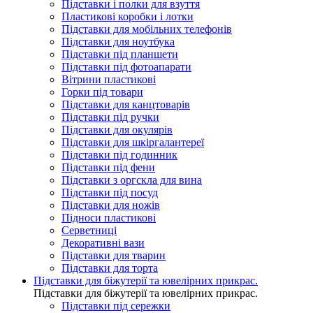
Підставки і полки для взуття
Пластикові коробки і лотки
Підставки для мобільних телефонів
Підставки для ноутбука
Підставки під планшети
Підставки під фотоапарати
Вітрини пластикові
Горки під товари
Підставки для канцтоварів
Підставки під ручки
Підставки для окулярів
Підставки для шкіргалантереї
Підставки під годинник
Підставки під фени
Підставки з оргскла для вина
Підставки під посуд
Підставки для ножів
Підноси пластикові
Серветниці
Декоративні вази
Підставки для тварин
Підставки для торта
Підставки для біжутерії та ювелірниx прикрас.
Підставки для біжутерії та ювелірниx прикрас.
Підставки під сережки