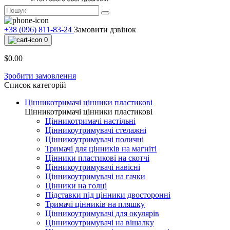
+38 (096) 811-83-24
Замовити дзвінок
0
$0.00
Зробити замовлення
Список категорій
Цінникотримачі цінники пластикові
Цінникотримачі цінники пластикові
Цінникотримачі настільні
Цінникоутримувачі стелажні
Цінникоутримувачі поличні
Тримачі для цінників на магніті
Цінники пластикові на скотчі
Цінникоутримувачі навісні
Цінникоутримувачі на гачки
Цінники на голці
Підставки під цінники двосторонні
Тримачі цінників на пляшку
Цінникоутримувачі для окулярів
Цінникоутримувачі на вішалку