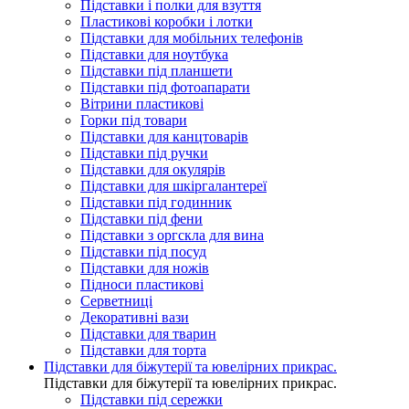
Підставки і полки для взуття
Пластикові коробки і лотки
Підставки для мобільних телефонів
Підставки для ноутбука
Підставки під планшети
Підставки під фотоапарати
Вітрини пластикові
Горки під товари
Підставки для канцтоварів
Підставки під ручки
Підставки для окулярів
Підставки для шкіргалантереї
Підставки під годинник
Підставки під фени
Підставки з оргскла для вина
Підставки під посуд
Підставки для ножів
Підноси пластикові
Серветниці
Декоративні вази
Підставки для тварин
Підставки для торта
Підставки для біжутерії та ювелірниx прикрас.
Підставки для біжутерії та ювелірниx прикрас.
Підставки під сережки