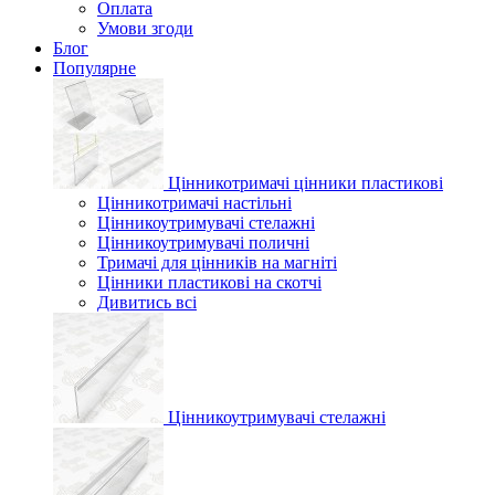
Оплата
Умови згоди
Блог
Популярне
Цінникотримачі цінники пластикові
Цінникотримачі настільні
Цінникоутримувачі стелажні
Цінникоутримувачі поличні
Тримачі для цінників на магніті
Цінники пластикові на скотчі
Дивитись всі
Цінникоутримувачі стелажні