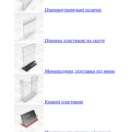
Цінникоутримувачі поличні
Цінники пластикові на скотчі
Менюхолдери, підставки під меню
Кишені пластикові