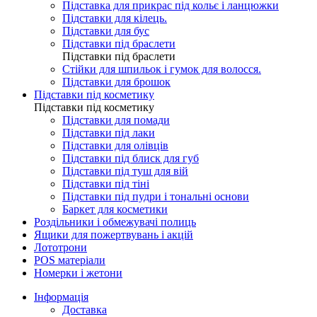
Підставка для прикрас під кольє і ланцюжки
Підставки для кілець.
Підставки для бус
Підставки під браслети
Підставки під браслети
Стійки для шпильок і гумок для волосся.
Підставки для брошок
Підставки під косметику
Підставки під косметику
Підставки для помади
Підставки під лаки
Підставки для олівців
Підставки під блиск для губ
Підставки під туш для вій
Підставки під тіні
Підставки під пудри і тональні основи
Баркет для косметики
Роздільники і обмежувачі полиць
Ящики для пожертвувань і акцій
Лототрони
POS матеріали
Номерки і жетони
Інформація
Доставка