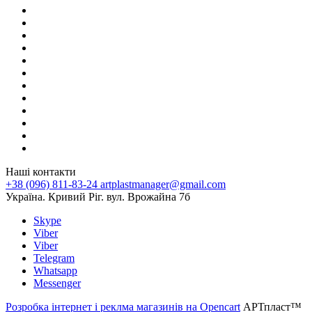
Наші контакти
+38 (096) 811-83-24
artplastmanager@gmail.com
Україна. Кривий Ріг. вул. Врожайна 7б
Skype
Viber
Viber
Telegram
Whatsapp
Messenger
Розробка інтернет і реклма магазинів на Opencart
АРТпласт™