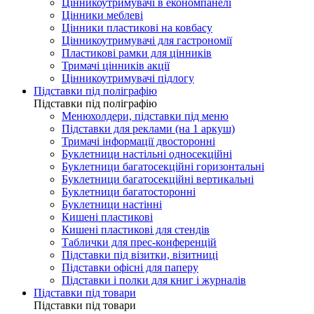
Цінникоутримувачі в економпанелі
Цінники меблеві
Цінники пластикові на ковбасу
Цінникоутримувачі для гастрономії
Пластикові рамки для цінників
Тримачі цінників акції
Цінникоутримувачі підлогу
Підставки під поліграфію
Підставки під поліграфію
Менюхолдери, підставки під меню
Підставки для реклами (на 1 аркуш)
Тримачі інформації двосторонні
Буклетници настільні односекційні
Буклетници багатосекційні горизонтальні
Буклетници багатосекційні вертикальні
Буклетници багатосторонні
Буклетници настінні
Кишені пластикові
Кишені пластикові для стендів
Таблички для прес-конференцій
Підставки під візитки, візитниці
Підставки офісні для паперу
Підставки і полки для книг і журналів
Підставки під товари
Підставки під товари